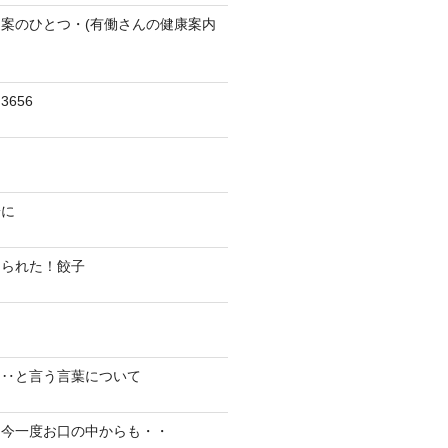
案のひとつ・(有働さんの健康案内
656
陽に
切られた！餃子
り‥と言う言葉について
、今一度お口の中からも・・