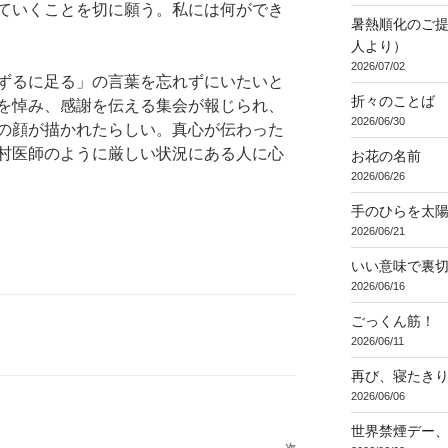
ていくことを切に願う。私には何ができ
暑熱順化のご提
人より）
2026/07/02
ずるに足る」の言葉を忘れずにいたいと
折々のことば 3
を悼み、感謝を伝える集会が報じられ、
2026/06/30
の顔が描かれたらしい。真心が伝わった
村医師のように厳しい状況にある人に心
お花の名前
2026/06/26
手のひらを太
2026/06/21
いい意味で裏
2026/06/16
ごっくん筋！
2026/06/11
再び、寝たき
2026/06/06
世界禁煙デー