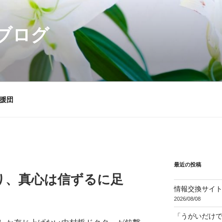
ブログ
援団
最近の投稿
り、真心は信ずるに足
情報交換サイ
2026/08/08
「うがいだけ