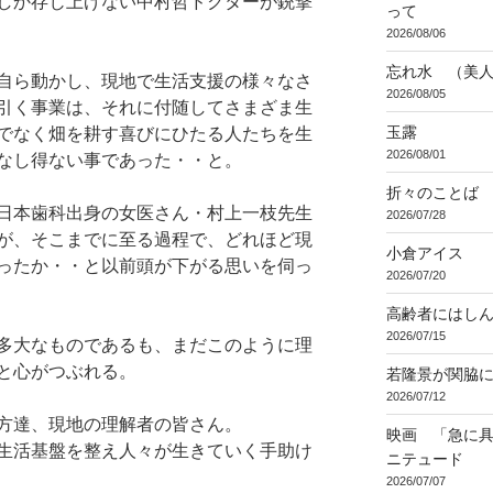
しか存じ上げない中村哲ドクターが銃撃
って
2026/08/06
忘れ水 （美
自ら動かし、現地で生活支援の様々なさ
2026/08/05
引く事業は、それに付随してさまざま生
玉露
でなく畑を耕す喜びにひたる人たちを生
2026/08/01
なし得ない事であった・・と。
折々のことば 3
日本歯科出身の女医さん・村上一枝先生
2026/07/28
が、そこまでに至る過程で、どれほど現
小倉アイス
ったか・・と以前頭が下がる思いを伺っ
2026/07/20
高齢者にはし
2026/07/15
多大なものであるも、まだこのように理
と心がつぶれる。
若隆景が関脇
2026/07/12
方達、現地の理解者の皆さん。
映画 「急に具
生活基盤を整え人々が生きていく手助け
ニテュード
2026/07/07