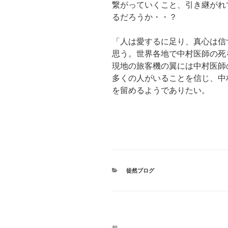
繋がっていくこと、引き継がれ
るだろうか・・？
「人は愛するに足り、真心は信
思う。世界各地で中村医師の死
現地の旅客機の翼には中村医師
多くの人がいることを信じ、中
を留めるようでありたい。
カ
徒然ブログ
テ
ゴ
リ
ー
投