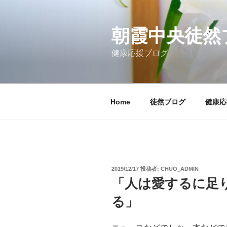
コ
ン
テ
朝霞中央徒然
ン
健康応援ブログ
ツ
へ
ス
キ
Home
徒然ブログ
健康応
ッ
プ
投
2019/12/17
投稿者:
CHUO_ADMIN
稿
「人は愛するに足
日:
る」