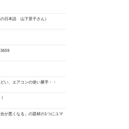
人の日本語 山下景子さん）
659
んどい、エアコンの使い勝手・・
に！
合が悪くなる」の題材の1つにユマ