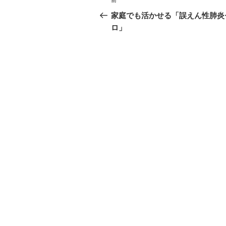
前
前
稿
の
家庭でも活かせる「誤えん性肺炎
投
ロ」
ナ
稿
ビ
ゲ
ー
シ
ョ
ン