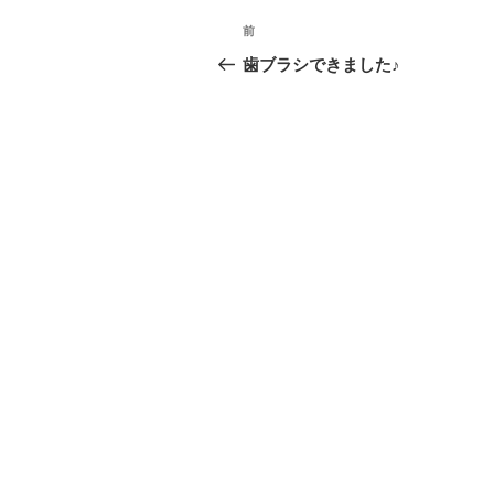
投
前
前
稿
の
歯ブラシできました♪
投
ナ
稿
ビ
ゲ
ー
シ
ョ
ン