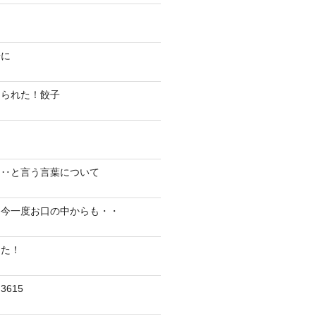
陽に
切られた！餃子
り‥と言う言葉について
、今一度お口の中からも・・
した！
615