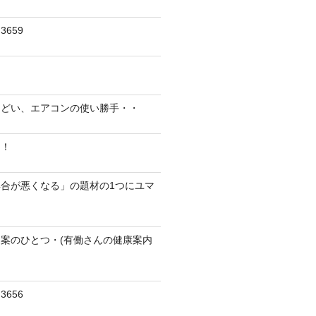
659
んどい、エアコンの使い勝手・・
に！
合が悪くなる」の題材の1つにユマ
案のひとつ・(有働さんの健康案内
656