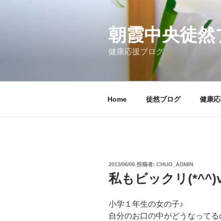
コ
ン
テ
朝霞中央徒然
ン
健康応援ブログ
ツ
へ
ス
キ
Home
徒然ブログ
健康応
ッ
プ
投
2013/06/06
投稿者:
CHUO_ADMIN
稿
私もビックリ(*^^)
日:
小学１年生の女の子♪
自分のお口の中がどうなってる