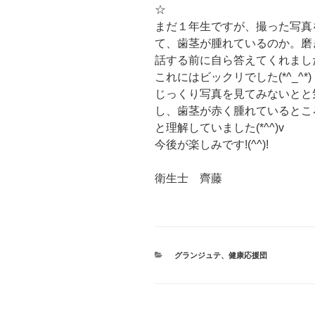
☆
まだ１年生ですが、撮った写真
て、歯茎が腫れているのか。磨
話する前に自ら答えてくれまし
これにはビックリでした(*^_^*)
じっくり写真を見てみないとと
し、歯茎が赤く腫れているとこ
と理解していました(*^^)v
今後が楽しみです!(^^)!
衛生士 齊藤
カ
グランジュテ
、
健康応援団
テ
ゴ
リ
ー