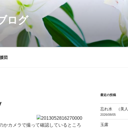
ブログ
援団
最近の投稿
v
忘れ水 （美
2026/08/05
玉露
のかカメラで撮って確認しているところ