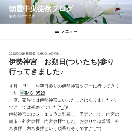
コ
朝霞中央徒然ブログ
ン
健康応援ブログ
テ
ン
ツ
メニュー
へ
ス
キ
投
2013/04/09
投稿者:
CHUO_ADMIN
稿
ッ
伊勢神宮 お朔日(ついたち)参り
日:
プ
行ってきました♪
４月１日に、お朔日参りの伊勢神宮ツアーに行ってきま
した♪
一度、家族では伊勢神宮にいったことはありましたが、
ツアーでは初めてでした(^_^)/
伊勢神宮には５；１５位に到着し、予定として、内宮の
朝市→外宮参拝→内宮参拝でした。お参りでは普通、外
宮参拝→内宮参拝という順番だそうです(*^_^*)