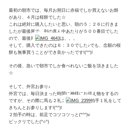
最初の朝市では、毎月お朔日に赤福でしか買えないお餅
があり、４月は桜餅でした☆
これは絶対に購入したいと思い、朝の５；２６に行きま
したが最後尾で、列の真ん中あたりが５００番目でした
ので、最後尾
は。。。
そして、購入できたのは６：３０でした♪でも、念願の桜
餅も無事買うことができ良かったです!(^^)!
その後、急いで朝市でしか食べれないご飯を頂きました
☆
そして、外宮お参り♪
外宮では、毎日決まった時間に神様にお供え物をするの
ですが、その際に馬も２礼２
拍手１礼をして
きちんとお参りします!(^^)!
２拍手の時は、前足でコツコツっと(*^^)v
ビックリでした(^○^)