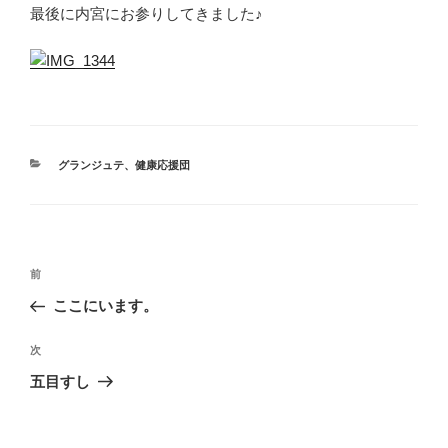
最後に内宮にお参りしてきました♪
カ
グランジュテ
、
健康応援団
テ
ゴ
リ
ー
投
前
前
稿
の
ここにいます。
ナ
投
ビ
稿
次
次
ゲ
の
五目すし
投
ー
稿
シ