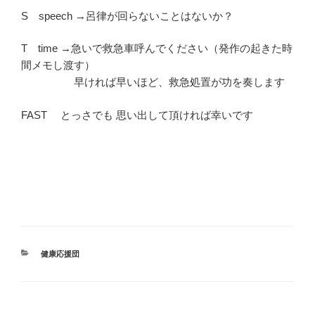
S speech →呂律が回らないことはないか？
T time →急いで救急車呼んでください（発作の起きた時
間メモし渡す）
早ければ早いほど、救急処置が功を奏します
FAST とっさでも 思い出して頂ければ幸いです
カ
健康応援団
テ
ゴ
リ
ー