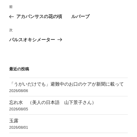
投
前
前
稿
の
アカパンサスの花の頃 ルバーブ
ナ
投
ビ
稿
次
次
ゲ
の
パルスオキシメーター
投
ー
稿
シ
ョ
最近の投稿
ン
「うがいだけでも」避難中のお口のケアが新聞に載って
2026/08/06
忘れ水 （美人の日本語 山下景子さん）
2026/08/05
玉露
2026/08/01