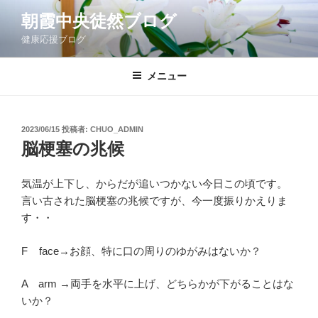
コ
朝霞中央徒然ブログ
ン
健康応援ブログ
テ
ン
ツ
メニュー
へ
ス
キ
投
2023/06/15
投稿者:
CHUO_ADMIN
稿
ッ
脳梗塞の兆候
日:
プ
気温が上下し、からだが追いつかない今日この頃です。
言い古された脳梗塞の兆候ですが、今一度振りかえりま
す・・
F face→お顔、特に口の周りのゆがみはないか？
A arm →両手を水平に上げ、どちらかが下がることはな
いか？