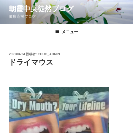
コ
朝霞中央徒然ブログ
ン
健康応援ブログ
テ
ン
ツ
メニュー
へ
ス
キ
投
2021/04/24
投稿者:
CHUO_ADMIN
稿
ッ
ドライマウス
日:
プ