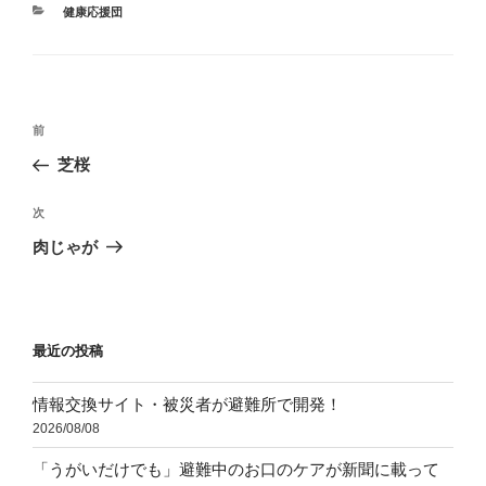
カ
健康応援団
テ
ゴ
リ
ー
投
前
前
稿
の
芝桜
ナ
投
ビ
稿
次
次
ゲ
の
肉じゃが
投
ー
稿
シ
ョ
最近の投稿
ン
情報交換サイト・被災者が避難所で開発！
2026/08/08
「うがいだけでも」避難中のお口のケアが新聞に載って