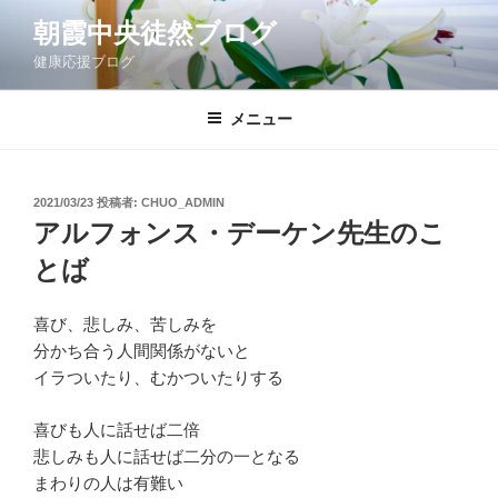
コ
朝霞中央徒然ブログ
ン
健康応援ブログ
テ
ン
ツ
メニュー
へ
ス
キ
投
2021/03/23
投稿者:
CHUO_ADMIN
稿
ッ
アルフォンス・デーケン先生のこ
日:
プ
とば
喜び、悲しみ、苦しみを
分かち合う人間関係がないと
イラついたり、むかついたりする
喜びも人に話せば二倍
悲しみも人に話せば二分の一となる
まわりの人は有難い