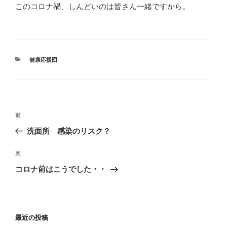
このコロナ禍、しんどいのは皆さん一緒ですから。
カ
健康応援団
テ
ゴ
リ
ー
投
前
前
稿
の
洗面所 感染のリスク？
ナ
投
ビ
稿
次
次
ゲ
の
コロナ前はこうでした・・
投
ー
稿
シ
ョ
最近の投稿
ン