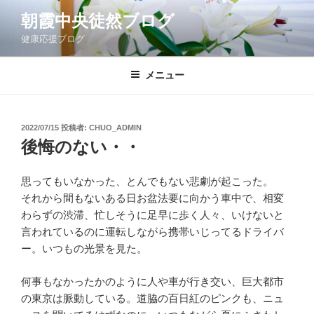
コ
朝霞中央徒然ブログ
ン
健康応援ブログ
テ
ン
ツ
メニュー
へ
ス
キ
投
2022/07/15
投稿者:
CHUO_ADMIN
稿
ッ
後悔のない・・
日:
プ
思ってもいなかった、とんでもない悲劇が起こった。
それから間もないある日お盆法要に向かう車中で、相変
わらずの渋滞、忙しそうに足早に歩く人々、いけないと
言われているのに運転しながら携帯いじってるドライバ
ー。いつもの光景を見た。
何事もなかったかのように人や車が行き交い、巨大都市
の東京は脈動している。道脇の百日紅のピンクも、ニュ