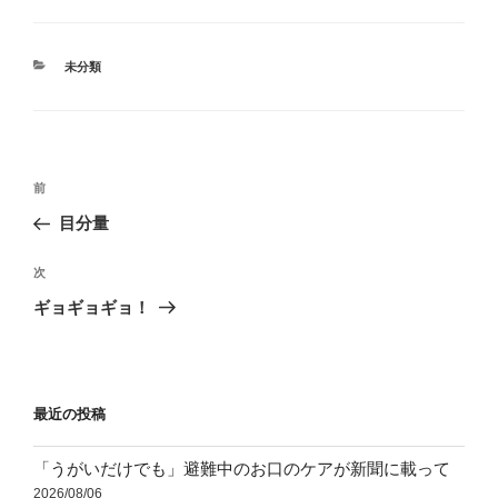
カ
未分類
テ
ゴ
リ
ー
投
前
前
稿
の
目分量
ナ
投
ビ
稿
次
次
ゲ
の
ギョギョギョ！
投
ー
稿
シ
ョ
最近の投稿
ン
「うがいだけでも」避難中のお口のケアが新聞に載って
2026/08/06