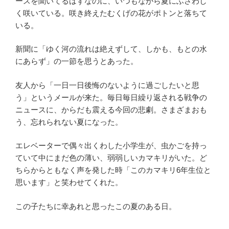
ースを聞いてるはずなのに、いつもながら夏にふさわし
く咲いている。咲き終えたむくげの花がポトンと落ちて
いる。
新聞に「ゆく河の流れは絶えずして、しかも、もとの水
にあらず」の一節を思うとあった。
友人から「一日一日後悔のないように過ごしたいと思
う」というメールが来た。毎日毎日繰り返される戦争の
ニュースに、からだも震える今回の悲劇。さまざまおも
う、忘れられない夏になった。
エレベーターで偶々出くわした小学生が、虫かごを持っ
ていて中にまだ色の薄い、弱弱しいカマキリがいた。ど
ちらからともなく声を発した時「このカマキリ6年生位と
思います」と笑わせてくれた。
この子たちに幸あれと思ったこの夏のある日。