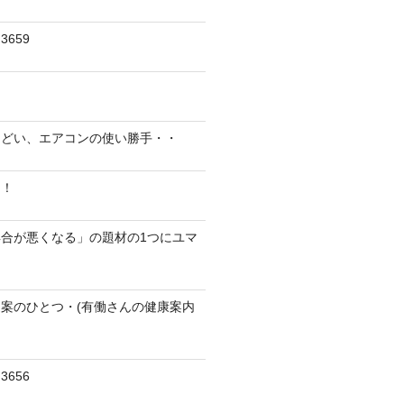
659
んどい、エアコンの使い勝手・・
に！
合が悪くなる」の題材の1つにユマ
案のひとつ・(有働さんの健康案内
656