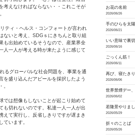
を考えなければならない・・これこそが
お花の名前
。
2026/06/26
手のひらを太
ビリティ・ヘルス・コンフォートが言われ
2026/06/21
はないと考え、SDGｓにきちんと取り組
いい意味で裏
果も出始めているそうなので、産業界全
2026/06/16
一人一人が考える時が来たように感じて
ごっくん筋！
2026/06/11
されるグローバルな社会問題を、事業を通
再び、寝たき
言を盛り込んだアピールを採択したよう
2026/06/06
・。
世界禁煙デー
2026/06/02
球では想像もしないことが起こり始めて
若隆景やりま
ても切れないのです。私達一人一人が出
2026/05/29
携えて実行し、反省しきりですが遅まき
しています。
折々のことば 3
2026/05/26