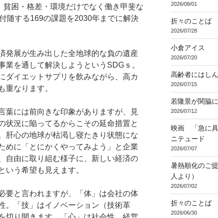
2026/08/01
す。貧困・格差・環境だけでなく働き甲斐な
随する169の課題を2030年までに解決
折々のことば 3
2026/07/28
小倉アイス
済発展が生み出した全地球的な負の遺産
2026/07/20
事業を通して解決しようというSDGｓ。
高齢者にはし
にダイエットサプリを飲みながら、高カ
2026/07/15
も重なります。
若隆景が関脇
言葉には前向きな印象がありますが、見
2026/07/12
の状況に陥ってるからこその延命措置と
映画 「急に具
。肝心の地球が枯渇し寝たきり状態にな
ニテュード
ために「とにかくやってみよう」と企業
2026/07/07
、自由に取り組む様子に、新しい経済の
暑熱順化のご提
という希望も見えます。
人より）
2026/07/02
必要と言われますが、「体」は会社の体
折々のことば 3
性。「技」はイノベーション（技術革
2026/06/30
を切り開きます。「心」は社会性。経営