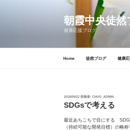
コ
ン
テ
朝霞中央徒然
ン
健康応援ブログ
ツ
へ
ス
キ
Home
徒然ブログ
健康応
ッ
プ
投
2018/09/22
投稿者:
CHUO_ADMIN
稿
SDGsで考える
日:
最近あちこちで目にする SDGｓ Sus
（持続可能な開発目標）の略称で