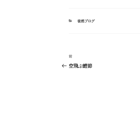
カ
徒然ブログ
テ
ゴ
リ
ー
投
前
前
稿
の
空飛ぶ鰹節
投
ナ
稿
ビ
ゲ
ー
シ
ョ