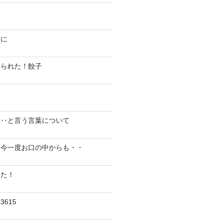
陽に
切られた！餃子
り‥と言う言葉について
、今一度お口の中からも・・
した！
615