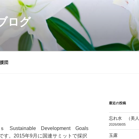
ブログ
援団
最近の投稿
忘れ水 （美
2026/08/05
tainable Development Goals
玉露
す。2015年9月に国連サミットで採択