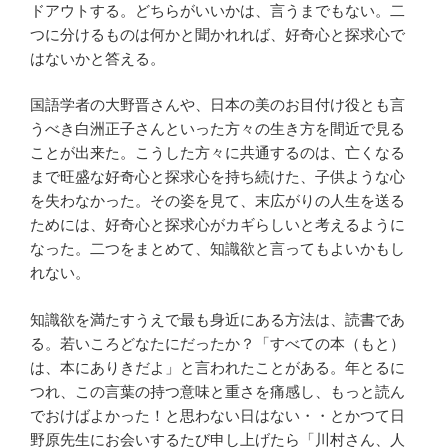
ドアウトする。どちらがいいかは、言うまでもない。二
つに分けるものは何かと聞かれれば、好奇心と探求心で
はないかと答える。
国語学者の大野晋さんや、日本の美のお目付け役とも言
うべき白洲正子さんといった方々の生き方を間近で見る
ことが出来た。こうした方々に共通するのは、亡くなる
まで旺盛な好奇心と探求心を持ち続けた、子供ような心
を失わなかった。その姿を見て、末広がりの人生を送る
ためには、好奇心と探求心がカギらしいと考えるように
なった。二つをまとめて、知識欲と言ってもよいかもし
れない。
知識欲を満たすうえで最も身近にある方法は、読書であ
る。若いころどなたにだったか？「すべての本（もと）
は、本にありきだよ」と言われたことがある。年とるに
つれ、この言葉の持つ意味と重さを痛感し、もっと読ん
でおけばよかった！と思わない日はない・・とかつて日
野原先生にお会いするたび申し上げたら「川村さん、人