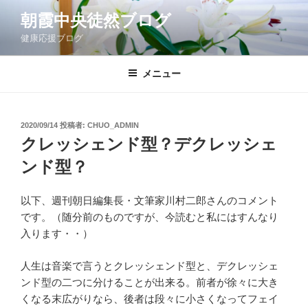
コ
朝霞中央徒然ブログ
ン
健康応援ブログ
テ
ン
ツ
メニュー
へ
ス
キ
投
2020/09/14
投稿者:
CHUO_ADMIN
稿
ッ
クレッシェンド型？デクレッシェ
日:
プ
ンド型？
以下、週刊朝日編集長・文筆家川村二郎さんのコメント
です。（随分前のものですが、今読むと私にはすんなり
入ります・・）
人生は音楽で言うとクレッシェンド型と、デクレッシェ
ンド型の二つに分けることが出来る。前者が徐々に大き
くなる末広がりなら、後者は段々に小さくなってフェイ