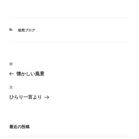
カ
徒然ブログ
テ
ゴ
リ
ー
投
前
前
稿
の
懐かしい風景
ナ
投
ビ
稿
次
次
ゲ
の
ひらり一言より
投
ー
稿
シ
ョ
最近の投稿
ン