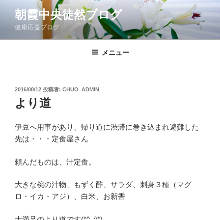
コ
朝霞中央徒然ブログ
ン
健康応援ブログ
テ
ン
ツ
メニュー
へ
ス
キ
投
2016/08/12
投稿者:
CHUO_ADMIN
稿
ッ
より道
日:
プ
伊豆へ用事があり、帰り道に渋滞に巻き込まれ避難した
先は・・・定食屋さん
頼んだものは、汁定食。
大きな椀の汁物、もずく酢、サラダ、刺身３種（マグ
ロ・イカ・アジ）、白米、お新香
大満足のより道です(*^_^*)