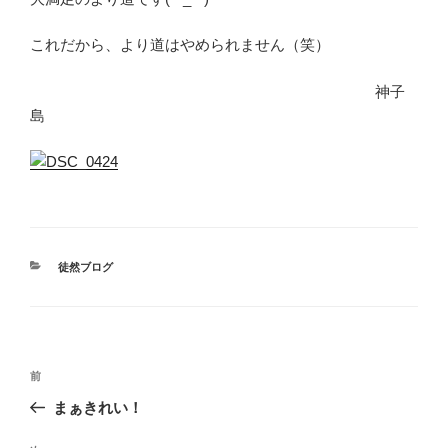
これだから、より道はやめられません（笑）
神子
島
カ
徒然ブログ
テ
ゴ
リ
ー
投
前
前
稿
の
まぁきれい！
ナ
投