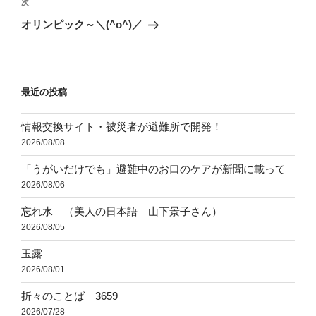
ビ
稿
次
次
ゲ
の
オリンピック～＼(^o^)／
投
ー
稿
シ
ョ
最近の投稿
ン
情報交換サイト・被災者が避難所で開発！
2026/08/08
「うがいだけでも」避難中のお口のケアが新聞に載って
2026/08/06
忘れ水 （美人の日本語 山下景子さん）
2026/08/05
玉露
2026/08/01
折々のことば 3659
2026/07/28