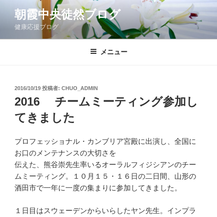
コ
朝霞中央徒然ブログ
ン
健康応援ブログ
テ
ン
ツ
メニュー
へ
ス
キ
投
2016/10/19
投稿者:
CHUO_ADMIN
稿
ッ
2016 チームミーティング参加し
日:
プ
てきました
プロフェッショナル・カンブリア宮殿に出演し、全国に
お口のメンテナンスの大切さを
伝えた、熊谷崇先生率いるオーラルフィジシアンのチー
ムミーティング。１０月１５・１６日の二日間、山形の
酒田市で一年に一度の集まりに参加してきました。
１日目はスウェーデンからいらしたヤン先生。インプラ