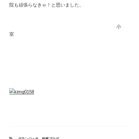
院も頑張らなきゃ！と思いました。
小
室
カ
グランジュテ
、
徒然ブログ