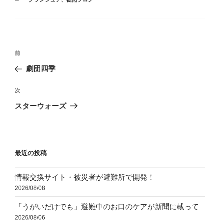
テ
ゴ
リ
ー
投
前
前
稿
の
劇団四季
ナ
投
ビ
稿
次
次
ゲ
の
スターウォーズ
投
ー
稿
シ
ョ
最近の投稿
ン
情報交換サイト・被災者が避難所で開発！
2026/08/08
「うがいだけでも」避難中のお口のケアが新聞に載って
2026/08/06