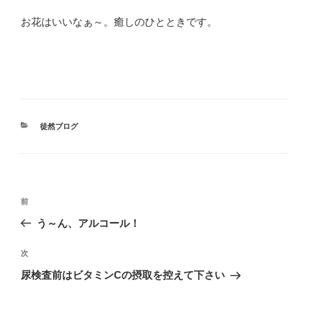
お花はいいなぁ～。癒しのひとときです。
カ
徒然ブログ
テ
ゴ
リ
ー
投
前
前
稿
の
う～ん、アルコール！
ナ
投
ビ
稿
次
次
ゲ
の
尿検査前はビタミンCの摂取を控えて下さい
投
ー
稿