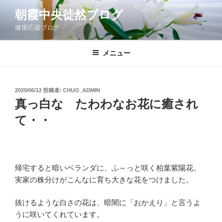
コ
朝霞中央徒然ブログ
ン
健康応援ブログ
テ
ン
ツ
メニュー
へ
ス
キ
投
2020/06/12
投稿者:
CHUO_ADMIN
稿
ッ
真っ白な たわわなお花に癒され
日:
プ
て・・
帰宅すると暗いベランダに、ふ～っと咲く柏葉紫陽花。
実家の株分けがこんなに育ち大きな花をつけました。
抜けるような白さの花は、暗闇に「おかえり」と言うよ
うに咲いてくれています。