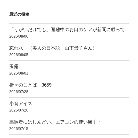
シ
ョ
最近の投稿
ン
「うがいだけでも」避難中のお口のケアが新聞に載って
2026/08/06
忘れ水 （美人の日本語 山下景子さん）
2026/08/05
玉露
2026/08/01
折々のことば 3659
2026/07/28
小倉アイス
2026/07/20
高齢者にはしんどい、エアコンの使い勝手・・
2026/07/15