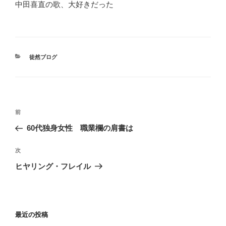
中田喜直の歌、大好きだった
カ
徒然ブログ
テ
ゴ
リ
ー
投
前
前
稿
の
60代独身女性 職業欄の肩書は
ナ
投
ビ
稿
次
次
ゲ
の
ヒヤリング・フレイル
投
ー
稿
シ
ョ
最近の投稿
ン