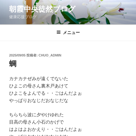
コ
朝霞中央徒然ブログ
ン
健康応援ブログ
テ
ン
ツ
メニュー
へ
ス
キ
投
2025/09/05
投稿者:
CHUO_ADMIN
稿
ッ
蜩
日:
プ
カナカナぜみが遠くでないた
ひよこの母さん裏木戸あけて
ひよこをよんでる・・ごはんだよぉ
やっぱりおなじだおなじだな
ちらちら波に夕やけゆれた
目高の母さん小石のかげで
はよはよおかえり・・ごはんだよぉ