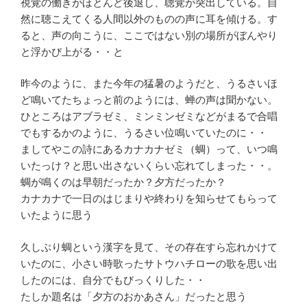
視覚の働きがほとんど後退し、聴覚が突出している。自
然に聴こえてくる人間以外のものの声に耳を傾ける。す
ると、声の向こうに、ここではない別の場所がぼんやり
と浮かび上がる・・と
昨今のように、また今年の猛暑のようだと、うるさいほ
ど鳴いてたちょっと前のようには、蝉の声は聞かない。
ひところはアブラゼミ、ミンミンゼミなどがまるで合唱
でもするかのように、うるさい位鳴いていたのに・・
ましてやこの詩にあるカナカナゼミ（蜩）って、いつ鳴
いたっけ？と思い出さないくらい忘れてしまった・・。
蜩が鳴くのは早朝だったか？夕方だったか？
カナカナで一日のはじまりや終わりを知らせてもらって
いたように思う
久しぶり蜩という漢字を見て、その存在すら忘れかけて
いたのに、小さい時歌ったサトウハチローの歌を思い出
したのには、自分でもびっくりした・・
たしか題名は「夕方のおかあさん」だったと思う