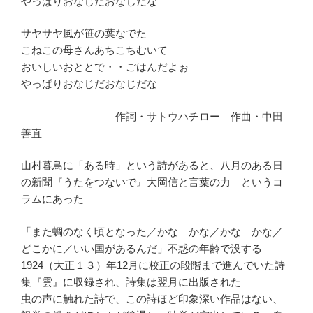
やっぱりおなじだおなじだな
サヤサヤ風が笹の葉なでた
こねこの母さんあちこちむいて
おいしいおととで・・ごはんだよぉ
やっぱりおなじだおなじだな
作詞・サトウハチロー 作曲・中田
善直
山村暮鳥に「ある時」という詩があると、八月のある日
の新聞『うたをつないで』大岡信と言葉の力 というコ
ラムにあった
「また蜩のなく頃となった／かな かな／かな かな／
どこかに／いい国があるんだ」不惑の年齢で没する
1924（大正１３）年12月に校正の段階まで進んでいた詩
集『雲』に収録され、詩集は翌月に出版された
虫の声に触れた詩で、この詩ほど印象深い作品はない、