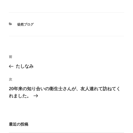
カ
徒然ブログ
テ
ゴ
リ
ー
投
前
前
稿
の
たしなみ
ナ
投
ビ
稿
次
次
ゲ
の
20年来の知り合いの衛生士さんが、友人連れて訪ねてく
投
ー
れました。
稿
シ
ョ
ン
最近の投稿