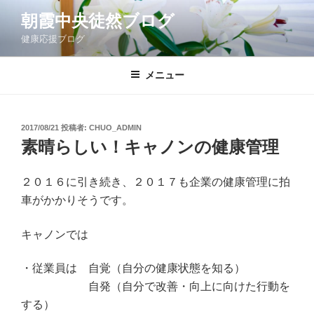
コ
朝霞中央徒然ブログ
ン
健康応援ブログ
テ
ン
ツ
メニュー
へ
ス
キ
投
2017/08/21
投稿者:
CHUO_ADMIN
稿
ッ
素晴らしい！キャノンの健康管理
日:
プ
２０１６に引き続き、２０１７も企業の健康管理に拍
車がかかりそうです。
キャノンでは
・従業員は 自覚（自分の健康状態を知る）
自発（自分で改善・向上に向けた行動を
する）