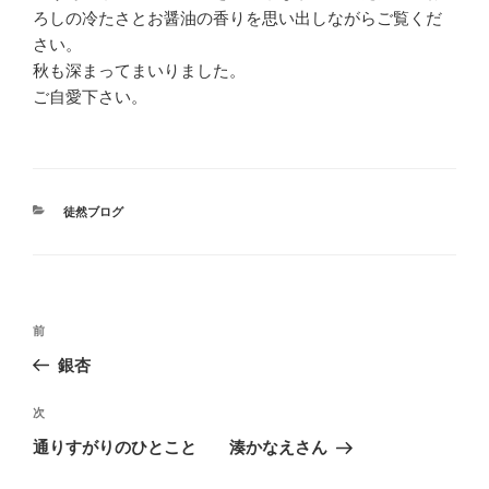
ろしの冷たさとお醤油の香りを思い出しながらご覧くだ
さい。
秋も深まってまいりました。
ご自愛下さい。
カ
徒然ブログ
テ
ゴ
リ
ー
投
前
前
稿
の
銀杏
ナ
投
ビ
稿
次
次
ゲ
の
通りすがりのひとこと 湊かなえさん
投
ー