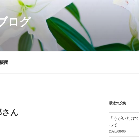
ブログ
援団
最近の投稿
郎さん
「うがいだけ
って
2026/08/06