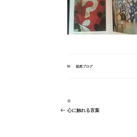
カ
徒然ブログ
テ
ゴ
リ
ー
投
前
前
稿
の
心に触れる言葉
投
ナ
稿
ビ