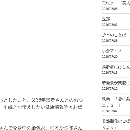
忘れ水 （美
2026/08/05
玉露
2026/08/01
折々のことば 3
2026/07/28
小倉アイス
2026/07/20
高齢者にはし
2026/07/15
若隆景が関脇
2026/07/12
映画 「急に具
っとしたこと、又38年患者さんとのおつ
ニテュード
、引続きお伝えしたい健康情報等々お伝
2026/07/07
暑熱順化のご提
人より）
さんで今夢中の染色家、柚木沙弥郎さん