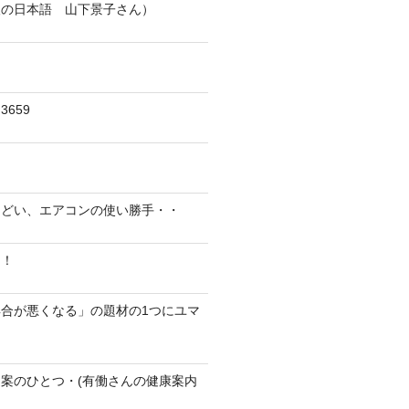
人の日本語 山下景子さん）
659
んどい、エアコンの使い勝手・・
に！
合が悪くなる」の題材の1つにユマ
案のひとつ・(有働さんの健康案内