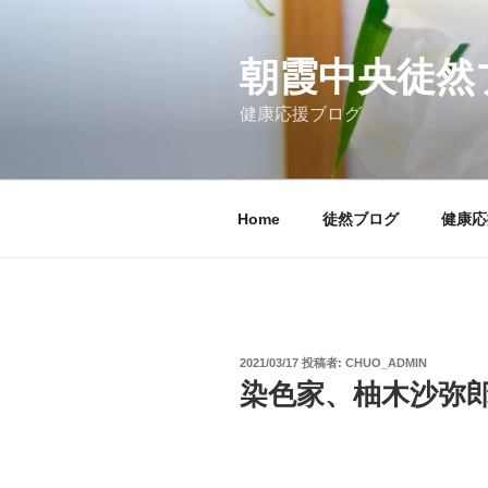
コ
ン
テ
朝霞中央徒然
ン
健康応援ブログ
ツ
へ
ス
キ
Home
徒然ブログ
健康応
ッ
プ
投
2021/03/17
投稿者:
CHUO_ADMIN
稿
染色家、柚木沙弥
日: