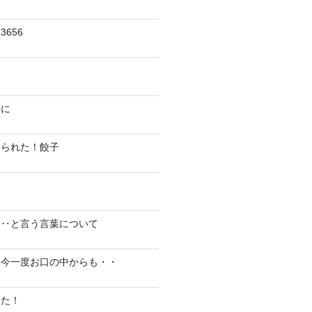
656
陽に
切られた！餃子
り‥と言う言葉について
、今一度お口の中からも・・
した！