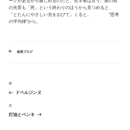
ークがあるから愉しめるのだと、哲学者は言う。眼の前
の光景も「死」という終わりのほうから見つめると、
「とたんにやさしい光をおびて」くると。 “思考
の平均律”から。
カ
徒然ブログ
テ
ゴ
リ
ー
投
前
前
稿
の
ドベルジンヌ
ナ
投
ビ
稿
次
次
ゲ
の
灯油とペンキ
投
ー
稿
シ