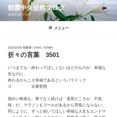
コ
朝霞中央徒然ブログ
ン
健康応援ブログ
テ
ン
ツ
メニュー
へ
ス
キ
投
2025/10/30
投稿者:
CHUO_ADMIN
稿
ッ
折々の言葉 3501
日:
プ
いつまでも‥終わってほしくないほどのものが、幸福な
生なのに、
終わるからこそ幸福であるというパラドック
ス 古東哲明
面白い映画も、果てなく続けば「退屈どころか、不気
味」だ。マラソンもゴールがあるから苦役にならない。
同じように、ずっと続いてほしい幸福な人生もエンドマ