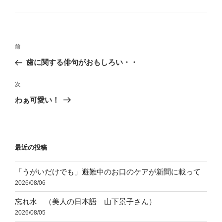
テ
ゴ
リ
ー
投
前
前
稿
の
歯に関する俳句がおもしろい・・
ナ
投
ビ
稿
次
次
ゲ
の
わぁ可愛い！
投
ー
稿
シ
ョ
最近の投稿
ン
「うがいだけでも」避難中のお口のケアが新聞に載って
2026/08/06
忘れ水 （美人の日本語 山下景子さん）
2026/08/05