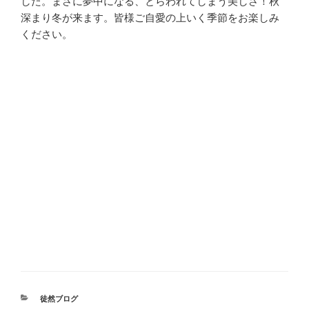
した。まさに夢中になる、とらわれてしまう美しさ！秋
深まり冬が来ます。皆様ご自愛の上いく季節をお楽しみ
ください。
カ
徒然ブログ