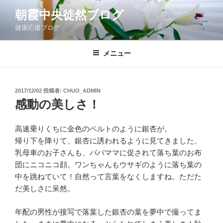
コ
朝霞中央徒然ブログ
ン
健康応援ブログ
テ
ン
ツ
メニュー
へ
ス
キ
投
2017/12/02
投稿者:
CHUO_ADMIN
稿
ッ
感動の美しさ！
日:
プ
高速乗りくちに金色のベルトのように銀杏が。
帰り下を降りて、銀杏に誘われるように見てきました。
乳母車のお子さんも、パパママに促されて落ち葉のお布
団にニコニコ顔。ワンちゃんもウサギのように落ち葉の
中を跳ねていて！自然って言葉をなくしますね。ただた
だ美しさに呆然。
年配の男性が接写で落葉した銀杏の葉を夢中で撮ってま