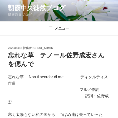
コ
朝霞中央徒然ブログ
ン
健康応援ブログ
テ
ン
ツ
メニュー
へ
ス
キ
投
2025/02/18
投稿者:
CHUO_ADMIN
稿
ッ
忘れな草 テノール佐野成宏さん
日:
プ
を偲んで
忘れな草 Non ti scordar di me ディクルティス
作曲
フルノ作詞
訳詞：佐野成
宏
寒く太陽もない私の国から つばめ達は去っていった