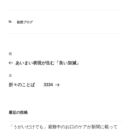
カ
徒然ブログ
テ
ゴ
リ
ー
投
前
前
稿
の
あいまい表現が生む「良い加減」
ナ
投
ビ
稿
次
次
ゲ
の
折々のことば 3334
投
ー
稿
シ
ョ
最近の投稿
ン
「うがいだけでも」避難中のお口のケアが新聞に載って