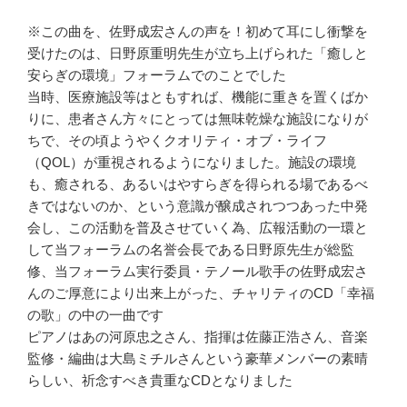
※この曲を、佐野成宏さんの声を！初めて耳にし衝撃を
受けたのは、日野原重明先生が立ち上げられた「癒しと
安らぎの環境」フォーラムでのことでした
当時、医療施設等はともすれば、機能に重きを置くばか
りに、患者さん方々にとっては無味乾燥な施設になりが
ちで、その頃ようやくクオリティ・オブ・ライフ
（QOL）が重視されるようになりました。施設の環境
も、癒される、あるいはやすらぎを得られる場であるべ
きではないのか、という意識が醸成されつつあった中発
会し、この活動を普及させていく為、広報活動の一環と
して当フォーラムの名誉会長である日野原先生が総監
修、当フォーラム実行委員・テノール歌手の佐野成宏さ
んのご厚意により出来上がった、チャリティのCD「幸福
の歌」の中の一曲です
ピアノはあの河原忠之さん、指揮は佐藤正浩さん、音楽
監修・編曲は大島ミチルさんという豪華メンバーの素晴
らしい、祈念すべき貴重なCDとなりました