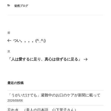
カ
徒然ブログ
テ
ゴ
リ
ー
投
前
前
稿
の
つい。。。。(^_^;)
ナ
投
ビ
稿
次
次
ゲ
の
「人は愛するに足り、真心は信ずるに足る」
投
ー
稿
シ
ョ
最近の投稿
ン
「うがいだけでも」避難中のお口のケアが新聞に載って
2026/08/06
忘れ水 （美人の日本語 山下景子さん）