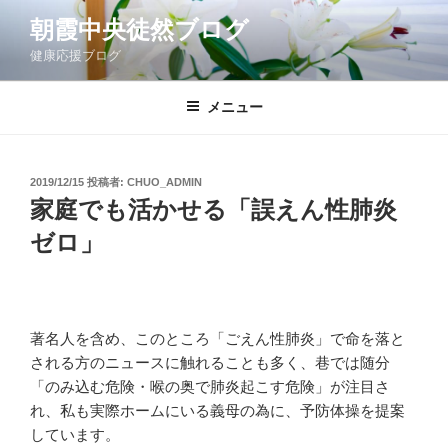
コ
朝霞中央徒然ブログ
ン
健康応援ブログ
テ
ン
ツ
メニュー
へ
ス
キ
投
2019/12/15
投稿者:
CHUO_ADMIN
稿
ッ
家庭でも活かせる「誤えん性肺炎
日:
プ
ゼロ」
著名人を含め、このところ「ごえん性肺炎」で命を落と
される方のニュースに触れることも多く、巷では随分
「のみ込む危険・喉の奥で肺炎起こす危険」が注目さ
れ、私も実際ホームにいる義母の為に、予防体操を提案
しています。