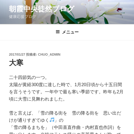
コ
朝霞中央徒然ブログ
ン
健康応援ブログ
テ
ン
ツ
メニュー
へ
ス
キ
投
2017/01/27
投稿者:
CHUO_ADMIN
稿
ッ
大寒
日:
プ
二十四節気の一つ。
太陽が黄経300度に達した時で、1月20日頃から十五日間
を言うそうです。一年中で最も寒い季節です。昨年も2月
頃に大雪に見舞われました。
雪と言えば、「雪の降る街を 雪の降る街を 思い出だ
けが通りすぎてゆく
」の
「雪の降るまちを」（中田喜直作曲・内村直也作詞）を