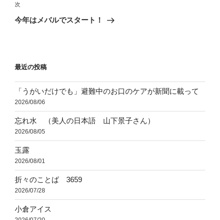
ビ
稿
次
次
ゲ
の
今年はメバルでスタート！
投
ー
稿
シ
ョ
最近の投稿
ン
「うがいだけでも」避難中のお口のケアが新聞に載って
2026/08/06
忘れ水 （美人の日本語 山下景子さん）
2026/08/05
玉露
2026/08/01
折々のことば 3659
2026/07/28
小倉アイス