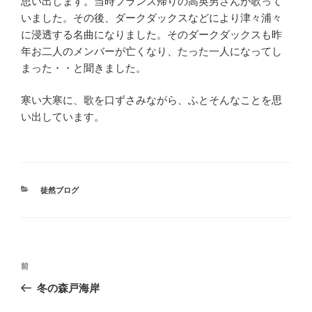
思い出します。当時フランス帰りの高英男さんが歌って
いました。その後、ダークダックスなどにより津々浦々
に浸透する名曲になりました。そのダークダックスも昨
年お二人のメンバーが亡くなり、たった一人になってし
まった・・と聞きました。
寒い大寒に、歌を口ずさみながら、ふとそんなことを思
い出しています。
カ
徒然ブログ
テ
ゴ
リ
ー
投
前
前
稿
の
冬の森戸海岸
ナ
投