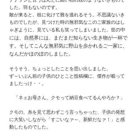
した。羽もないのです。
敵が来ると、枝に化けて難を逃れるそう。不思議ないき
ものでしたが、見つけた時の無邪気なこのご家族のはし
ゃぎように、見ている私も笑ってしまいました。世
の中
には、自然界には、まだまだ知らない生き物が一杯で
す。そしてこんな無邪気に野山を歩かれるご一家に、
なんだかほのぼのしました。
そうそう、ちょっとしたことを思い出しました。
ず～いぶん前の子供のひとこと投稿欄に、傑作が載って
ましたっけ・・。
「ネェお母さん、クモって納豆食べてるんやろか？」
クモの、糸を見て思わずこう言っちゃった、子供の発想
に大笑いしながら「すごいなァ～、新鮮だなァ！」と感
動したものでした。