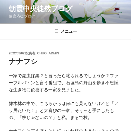
コ
朝霞中央徒然ブログ
ン
健康応援ブログ
テ
ン
ツ
メニュー
へ
ス
キ
投
2022/03/02
投稿者:
CHUO_ADMIN
稿
ッ
ナナフシ
日:
プ
一家で昆虫採集？と言ったら叱られるでしょうか？ファ
ーブルバトンと言う番組で、石垣島の野山を歩き不思議
な生き物に歓喜する一家を見ました。
雑木林の中で、こちらからは何にも見えないけれど「ア
ッ居たいた！」と大喜びの一家。そうッと手にしたも
の、「枝じゃないの？」と私。まるで枝。
ナナフシと言うほんとに細い枯れ枝のようないきもので