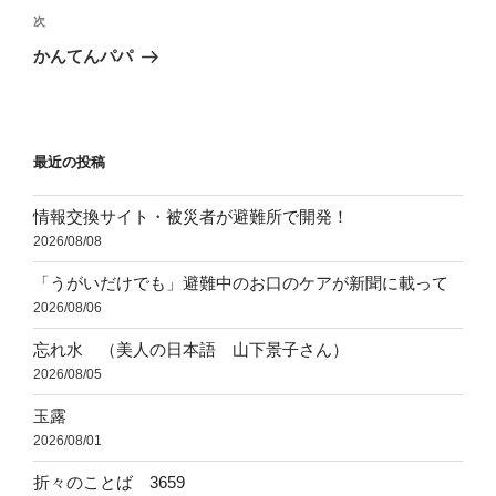
ビ
稿
次
次
ゲ
の
かんてんパパ
投
ー
稿
シ
ョ
最近の投稿
ン
情報交換サイト・被災者が避難所で開発！
2026/08/08
「うがいだけでも」避難中のお口のケアが新聞に載って
2026/08/06
忘れ水 （美人の日本語 山下景子さん）
2026/08/05
玉露
2026/08/01
折々のことば 3659