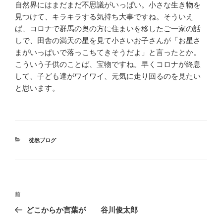
自然界にはまだまだ不思議がいっぱい。小さな生き物を
見つけて、キラキラする気持ち大事ですね。そういえ
ば、コロナで群馬の奥の方に住まいを移したご一家の話
しで、田舎の満天の星を見て小さいお子さんが「お星さ
まがいっぱいで落っこちてきそうだよ」と言ったとか。
こういう子供のことば、宝物ですね。早くコロナが終息
して、子ども達がワイワイ、元気に走り回るのを見たい
と思います。
カ
徒然ブログ
テ
ゴ
リ
ー
投
前
前
稿
の
どこからか言葉が 谷川俊太郎
ナ
投