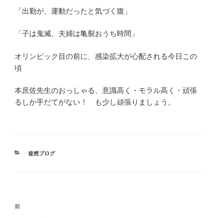
「出勤が、運動だったと気づく腹」
「子は鬼滅、夫婦は亀裂おうち時間」
オリンピック目の前に、感染拡大が心配される今日この
頃
本庶佐先生のおっしゃる、意識高く・モラル高く・頑張
るしか手だてがない！ も少し頑張りましょう。
カ
徒然ブログ
テ
ゴ
リ
ー
投
前
前
稿