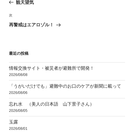
の
観天望気
ナ
投
ビ
稿
次
次
ゲ
の
再警戒はエアロゾル！
投
ー
稿
シ
ョ
最近の投稿
ン
情報交換サイト・被災者が避難所で開発！
2026/08/08
「うがいだけでも」避難中のお口のケアが新聞に載って
2026/08/06
忘れ水 （美人の日本語 山下景子さん）
2026/08/05
玉露
2026/08/01