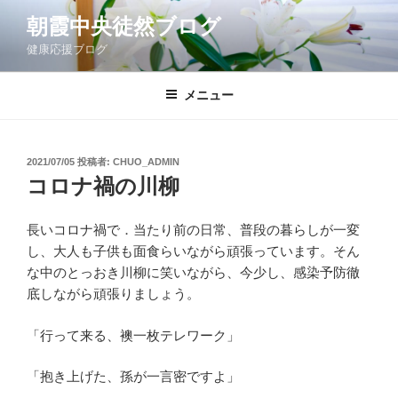
コ
朝霞中央徒然ブログ
ン
健康応援ブログ
テ
ン
ツ
メニュー
へ
ス
キ
投
2021/07/05
投稿者:
CHUO_ADMIN
稿
ッ
コロナ禍の川柳
日:
プ
長いコロナ禍で．当たり前の日常、普段の暮らしが一変
し、大人も子供も面食らいながら頑張っています。そん
な中のとっおき川柳に笑いながら、今少し、感染予防徹
底しながら頑張りましょう。
「行って来る、襖一枚テレワーク」
「抱き上げた、孫が一言密ですよ」