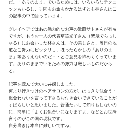
だ。「ありのまま」でいるためには、いろいろなテクニ
ックもいるし、手間もお金もかかるはずとも林さんはこ
の記事の中で語っています。
グレイヘアではあの魅力的なお声の近藤サトさんが有名
ですが、もうお一人の代表草笛光子さん（85歳でらっし
ゃる）にお会いした林さんは、その美しさと、毎日の地
道なご努力にビックリし、ほったらかしの「ありのま
ま」等ありえないのだ・・とご意見を締めくくっていま
す。ありのままでいるための努力は厳しいものだから
と。
記事を読んで大いに共感しました。
何より行きつけのヘアサロンの方が、はっきり似合う・
似合わないを言って下さるお付き合いできていることが
すばらしいと思いました。普通たいして知りもしないの
に、簡単に「よくお似合いになりますよ」などとお世辞
言うのがこの国の現状です。
自分磨きは本当に難しいですね。