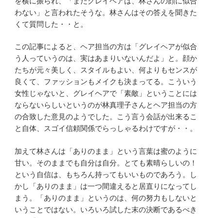
を横に振られ、「まだグレイヘアは、林さんの顔に似合
わない」と言われたそうな。林さんはその答えを聞きた
くて質問した・・と。
この記事によると、ヘア担当の方は「グレイヘアが似合
う人っていうのは、実はあまりいないんだよ」と。顔か
たちが元々美しく、スタイルもよい、何よりもセンスが
良くて、ファッションもメイクも決まってる。こういう
女性じゃないと、グレイヘアで「素敵」ということには
ならないらしいというのが林真理子さんとヘア担当の方
の合致した意見のようでした。こう言う会話が出来るこ
と自体、スゴイ信頼関係でらっしゃるわけですが・・。
加えて林さんは「ありのまま」という言葉は蜜のように
甘い。そのままでも自分は自分。とても素晴らしいの！
という自信は、もちろん持ってもいいものであろう。し
かし「ありのまま」は一つ間違えると居直りになってし
まう。「ありのまま」というのは、何の努力もしないと
いうことではない。いろいろ試した末の決断であるべき