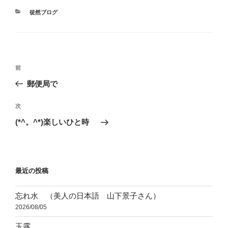
カ
徒然ブログ
テ
ゴ
リ
ー
投
前
前
稿
の
郵便局で
ナ
投
ビ
稿
次
次
ゲ
の
(*^。^*)楽しいひと時
投
ー
稿
シ
ョ
最近の投稿
ン
忘れ水 （美人の日本語 山下景子さん）
2026/08/05
玉露