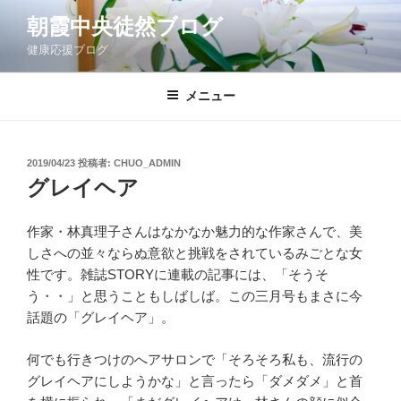
コ
朝霞中央徒然ブログ
ン
健康応援ブログ
テ
ン
ツ
メニュー
へ
ス
キ
投
2019/04/23
投稿者:
CHUO_ADMIN
稿
ッ
グレイヘア
日:
プ
作家・林真理子さんはなかなか魅力的な作家さんで、美
しさへの並々ならぬ意欲と挑戦をされているみごとな女
性です。雑誌STORYに連載の記事には、「そうそ
う・・」と思うこともしばしば。この三月号もまさに今
話題の「グレイヘア」。
何でも行きつけのへアサロンで「そろそろ私も、流行の
グレイヘアにしようかな」と言ったら「ダメダメ」と首