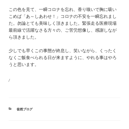
この色を見て、一瞬コロナを忘れ、香り嗅いで胸に吸い
こめば「あ～しあわせ！」コロナの不安を一瞬忘れまし
た。勿論とても美味しく頂きました。緊張走る医療現場
最前線で活躍なさる方々の、ご苦労想像し、感謝しなが
ら頂きました。
少しでも早くこの事態が終息し、笑いながら、くったく
なくご飯食べられる日が来ますように、やれる事はやろ
うと思います。
/
カ
徒然ブログ
テ
ゴ
リ