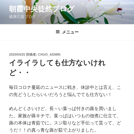
コ
朝霞中央徒然ブログ
ン
健康応援ブログ
テ
ン
ツ
メニュー
へ
ス
キ
投
2020/04/25
投稿者:
CHUO_ADMIN
稿
ッ
イライラしても仕方ないけれ
日:
プ
ど・・
毎日コロナ蔓延のニュースに戦き、休診中とは言え、こ
の先どうしたらいいだろうと悩んでても仕方ない！
めんどくさいけど、長～い葉っぱ付きの蕗を買いまし
た。家族が蕗キチで。葉っぱはいつもの佃煮に仕立て、
蕗の本体は青茹でに。スジ取りなど手伝って貰って、ど
うだ！！の真っ青な蕗が茹で上がりました。