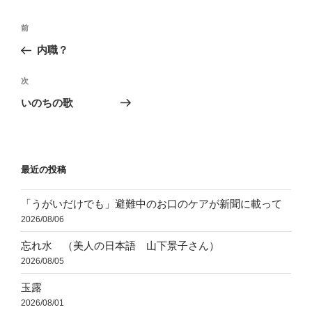
ー
投
前
前
稿
の
内職？
ナ
投
ビ
稿
次
次
ゲ
の
いのちの歌
投
ー
稿
シ
ョ
最近の投稿
ン
「うがいだけでも」避難中のお口のケアが新聞に載って
2026/08/06
忘れ水 （美人の日本語 山下景子さん）
2026/08/05
玉露
2026/08/01