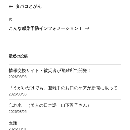
稿
の
タバコとがん
ナ
投
ビ
稿
次
次
ゲ
の
こんな感染予防インフォメーション！
投
ー
稿
シ
ョ
最近の投稿
ン
情報交換サイト・被災者が避難所で開発！
2026/08/08
「うがいだけでも」避難中のお口のケアが新聞に載って
2026/08/06
忘れ水 （美人の日本語 山下景子さん）
2026/08/05
玉露
2026/08/01