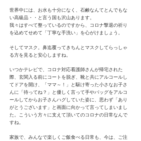
世界中には、お水も十分になく、石鹸なんてとんでもな
い高級品・・と言う国も沢山あります。
我々はすべて整っているのですから、コロナ撃退の祈り
を込めてせめて「丁寧な手洗い」を心がけましょう。
そしてマスク。鼻迄覆ってきちんとマスクしてらっしゃ
る方を見ると安心しますね。
いつかテレビで、コロナ対応看護師さんが帰宅された
際、玄関入る前にコートを脱ぎ、靴と共にアルコールし
てドアを開け、「ママ～！」と駆け寄った小さなお子さ
んに「待ってね？」と優しく言って手やバッグをアルコ
ールしてからお子さんハグしていた姿に、思わず「あり
がとうございます」と画面に向かって言ってしまいまし
た。こういう方々に支えて頂いてのコロナの日常なんで
すね。
家族で、みんなで楽しくご飯食べる日常も、今は、ご注