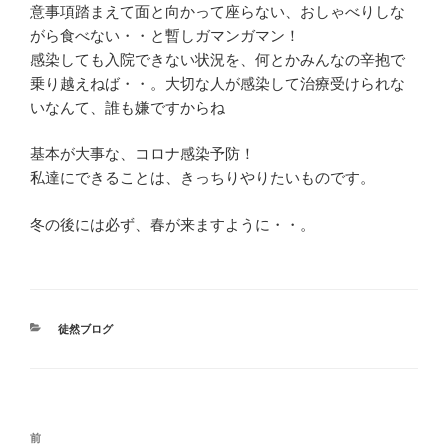
意事項踏まえて面と向かって座らない、おしゃべりしな
がら食べない・・と暫しガマンガマン！
感染しても入院できない状況を、何とかみんなの辛抱で
乗り越えねば・・。大切な人が感染して治療受けられな
いなんて、誰も嫌ですからね
基本が大事な、コロナ感染予防！
私達にできることは、きっちりやりたいものです。
冬の後には必ず、春が来ますように・・。
カ
徒然ブログ
テ
ゴ
リ
ー
投
前
前