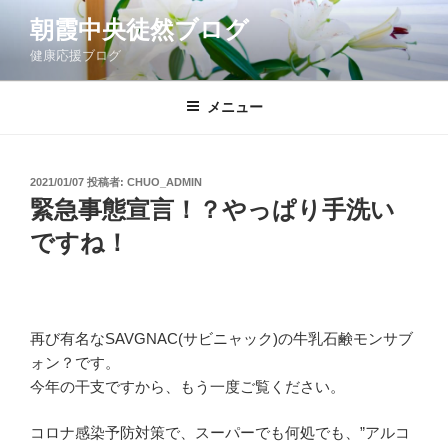
コ
朝霞中央徒然ブログ
ン
健康応援ブログ
テ
ン
ツ
メニュー
へ
ス
キ
投
2021/01/07
投稿者:
CHUO_ADMIN
稿
ッ
緊急事態宣言！？やっぱり手洗い
日:
プ
ですね！
再び有名なSAVGNAC(サビニャック)の牛乳石鹸モンサブ
ォン？です。
今年の干支ですから、もう一度ご覧ください。
コロナ感染予防対策で、スーパーでも何処でも、”アルコ