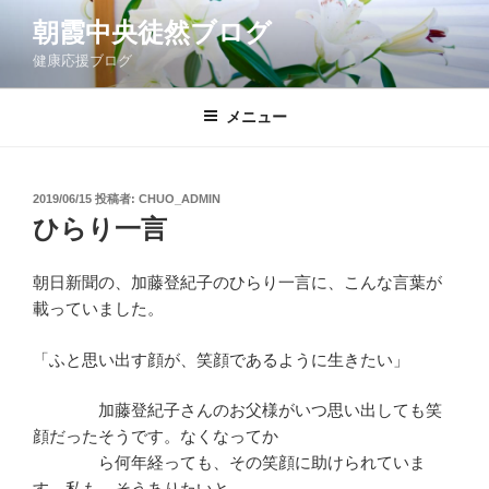
コ
朝霞中央徒然ブログ
ン
健康応援ブログ
テ
ン
ツ
メニュー
へ
ス
キ
投
2019/06/15
投稿者:
CHUO_ADMIN
稿
ッ
ひらり一言
日:
プ
朝日新聞の、加藤登紀子のひらり一言に、こんな言葉が
載っていました。
「ふと思い出す顔が、笑顔であるように生きたい」
加藤登紀子さんのお父様がいつ思い出しても笑
顔だったそうです。なくなってか
ら何年経っても、その笑顔に助けられていま
す。私も、そうありたいと。