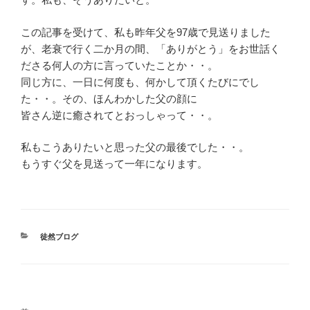
この記事を受けて、私も昨年父を97歳で見送りました
が、老衰で行く二か月の間、「ありがとう」をお世話く
ださる何人の方に言っていたことか・・。
同じ方に、一日に何度も、何かして頂くたびにでし
た・・。その、ほんわかした父の顔に
皆さん逆に癒されてとおっしゃって・・。
私もこうありたいと思った父の最後でした・・。
もうすぐ父を見送って一年になります。
カ
徒然ブログ
テ
ゴ
リ
ー
投