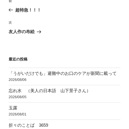
前
前
稿
の
超特急！！！
ナ
投
ビ
稿
次
次
ゲ
の
友人作の布絵
投
ー
稿
シ
ョ
最近の投稿
ン
「うがいだけでも」避難中のお口のケアが新聞に載って
2026/08/06
忘れ水 （美人の日本語 山下景子さん）
2026/08/05
玉露
2026/08/01
折々のことば 3659