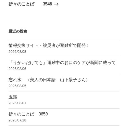
ゲ
の
折々のことば 3548
投
ー
稿
シ
ョ
最近の投稿
ン
情報交換サイト・被災者が避難所で開発！
2026/08/08
「うがいだけでも」避難中のお口のケアが新聞に載って
2026/08/06
忘れ水 （美人の日本語 山下景子さん）
2026/08/05
玉露
2026/08/01
折々のことば 3659
2026/07/28