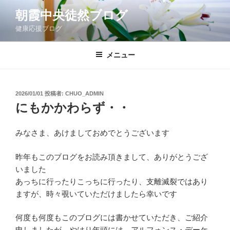
コ
朝霞中央徒然ブログ
ン
健康応援ブログ
テ
ン
ツ
メニュー
へ
ス
キ
投
2026/01/01
投稿者:
CHUO_ADMIN
稿
ッ
にもかかわらず・・
日:
プ
みなさま、あけましておめでとうございます
昨年もこのブログをお読み頂きまして、ありがとうござ
いました
あっちに行ったりこっちに行ったり、支離滅裂ではあり
ますが、時々覗いていただけましたら幸いです
何度も何度もこのブログには書かせていただき、ご紹介
申しましたが、やはり年頭には、アルフォンス・デーケ