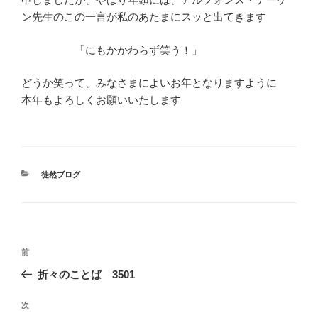
ン先生のこの一言が私のあたまにスッと出てきます
「にもかかわらず笑う！」
どうか笑って、みなさまによいお年となりますように
本年もよろしくお願いいたします
カ
徒然ブログ
テ
ゴ
リ
ー
投
前
前
稿
の
折々のことば 3501
ナ
投
ビ
稿
次
次