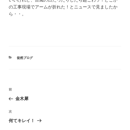
の工事現場でアームが折れた！とニュースで見ましたか
ら・・。
カ
徒然ブログ
テ
ゴ
リ
ー
投
前
前
稿
の
金木犀
ナ
投
ビ
稿
次
次
ゲ
の
何てキレイ！
投
ー