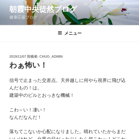
コ
朝霞中央徒然ブログ
ン
健康応援ブログ
テ
ン
ツ
メニュー
へ
ス
キ
投
2019/11/07
投稿者:
CHUO_ADMIN
稿
ッ
わぁ怖い！
日:
プ
信号で止まった交差点。天井越しに何やら視界に飛び込
んだもの！は。
建築中のビルとおっきな機械！
こわ～い！凄い！
なんだなんだ！
落ちてこないか心配になりました。晴れていたからまだ
いいけれど、台風の日だったりしたら超こわッ！どこか