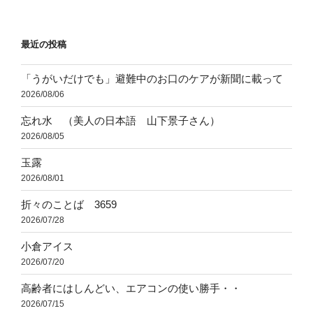
稿
シ
ョ
最近の投稿
ン
「うがいだけでも」避難中のお口のケアが新聞に載って
2026/08/06
忘れ水 （美人の日本語 山下景子さん）
2026/08/05
玉露
2026/08/01
折々のことば 3659
2026/07/28
小倉アイス
2026/07/20
高齢者にはしんどい、エアコンの使い勝手・・
2026/07/15