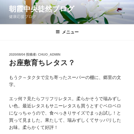
コ
朝霞中央徒然ブログ
ン
健康応援ブログ
テ
ン
ツ
メニュー
へ
ス
キ
投
2020/08/04
投稿者:
CHUO_ADMIN
稿
ッ
お座敷育ちレタス？
日:
プ
もうク～タクタで立ち寄ったスーパーの棚に、郷里の文
字。
エッ何？見たらフリフリレタス。柔らかそうで瑞みずし
い色。最近レタスもサニーレタスも買うとすぐベロベロ
になっちゃうので、食べっきりサイズでまっお試し！と
買って見ました。果たして、瑞みずしくてサッパリした
お味。柔らかくて好評！