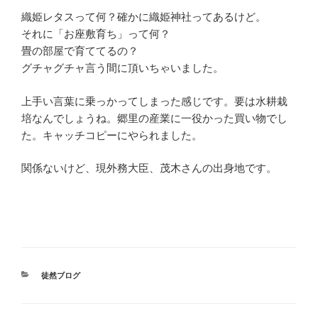
織姫レタスって何？確かに織姫神社ってあるけど。
それに「お座敷育ち」って何？
畳の部屋で育ててるの？
グチャグチャ言う間に頂いちゃいました。
上手い言葉に乗っかってしまった感じです。要は水耕栽
培なんでしょうね。郷里の産業に一役かった買い物でし
た。キャッチコピーにやられました。
関係ないけど、現外務大臣、茂木さんの出身地です。
カ
徒然ブログ
テ
ゴ
リ