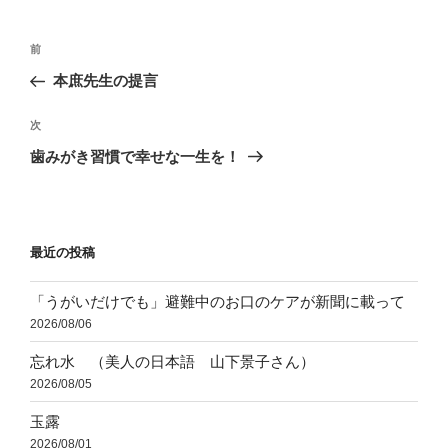
ー
投
前
前
稿
の
本庶先生の提言
ナ
投
ビ
稿
次
次
ゲ
の
歯みがき習慣で幸せな一生を！
投
ー
稿
シ
ョ
最近の投稿
ン
「うがいだけでも」避難中のお口のケアが新聞に載って
2026/08/06
忘れ水 （美人の日本語 山下景子さん）
2026/08/05
玉露
2026/08/01