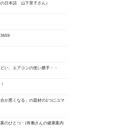
人の日本語 山下景子さん）
659
んどい、エアコンの使い勝手・・
に！
合が悪くなる」の題材の1つにユマ
案のひとつ・(有働さんの健康案内