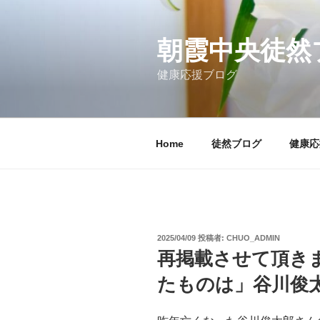
コ
ン
テ
朝霞中央徒然
ン
健康応援ブログ
ツ
へ
ス
キ
Home
徒然ブログ
健康応
ッ
プ
投
2025/04/09
投稿者:
CHUO_ADMIN
稿
再掲載させて頂き
日:
たものは」谷川俊