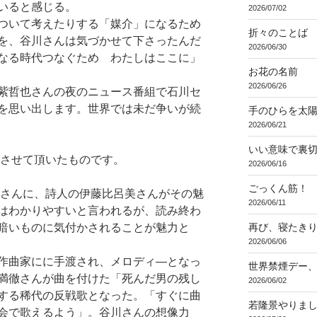
いると感じる。
2026/07/02
ついて考えたりする「媒介」になるため
折々のことば 3
を、谷川さんは気づかせて下さったんだ
2026/06/30
なる時代つなぐため わたしはここに」
お花の名前
2026/06/26
紫哲也さんの夜のニュース番組で石川セ
を思い出します。世界では未だ争いが続
手のひらを太
2026/06/21
いい意味で裏
載させて頂いたものです。
2026/06/16
ごっくん筋！
郎さんに、詩人の伊藤比呂美さんがその魅
2026/06/11
はわかりやすいと言われるが、読み終わ
再び、寝たき
暗いものに気付かされることが魅力と
2026/06/06
作曲家にに手渡され、メロディ―となっ
世界禁煙デー
満徹さんが曲を付けた「死んだ男の残し
2026/06/02
する稀代の反戦歌となった。「すぐに曲
若隆景やりま
会で歌えるよう」。谷川さんの想像力