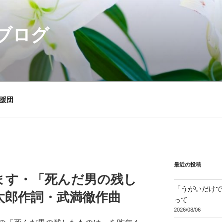
ブログ
援団
最近の投稿
ます・「死んだ男の残し
「うがいだけ
太郎作詞・武満徹作曲
って
2026/08/06