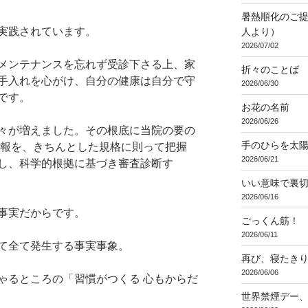
暑熱順化のご提
実践されています。
人より）
2026/07/02
メンテナンスを忘れず受診下さる上、家
折々のことば 3
手入れを心がけ、自分の健康は自分で守
2026/06/30
です。
お花の名前
2026/06/26
々が増えました。その根底に当院の要の
手のひらを太
情報を、きちんとした規格に則って把握
2026/06/21
し、科学的根拠に基づき審査診断す
いい意味で裏
2026/06/16
事実だからです。
ごっくん筋！
2026/06/11
て全て発生する事実事象。
再び、寝たき
2026/06/06
ゃるところの「習慣がつくる 心もからだ
世界禁煙デー