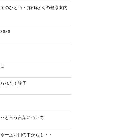
案のひとつ・(有働さんの健康案内
656
陽に
切られた！餃子
り‥と言う言葉について
、今一度お口の中からも・・