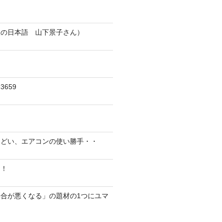
人の日本語 山下景子さん）
659
んどい、エアコンの使い勝手・・
に！
合が悪くなる」の題材の1つにユマ