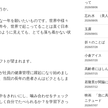
って
2026/08/06
うか。
忘れ水 （美
な一年を願いたいものです。世界中様々
2026/08/05
昨今、世界で起こってることは直ぐ日本
玉露
和のように見えても、とても落ち着かない状
2026/08/01
折々のことば 3
2026/07/28
小倉アイス
2026/07/20
フトが望まれます。
高齢者にはし
が社員の健康管理に躍起になり始めまし
2026/07/15
、当院の長年の患者さんはビクともしま
若隆景が関脇
2026/07/12
映画 「急に具
中をきれいにし、噛み合わせをチェック
ニテュード
しく自分でたべられるか？を学習下さっ
2026/07/07