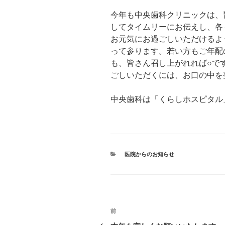
今年も中央歯科クリニックは、
してタイムリーにお伝えし、各
お元気にお過ごしいただけるよ
って参ります。若い方もご年配
も、皆さん召し上がれれば○で
ごしいただくには、お口の中を
中央歯科は「くらしホスピタル
カ
医院からのお知らせ
テ
ゴ
リ
ー
投
前
前
の