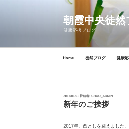
コ
ン
テ
朝霞中央徒然
ン
健康応援ブログ
ツ
へ
ス
キ
Home
徒然ブログ
健康応
ッ
プ
投
2017/01/01
投稿者:
CHUO_ADMIN
稿
新年のご挨拶
日:
2017年、酉としを迎えました。