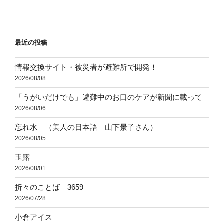
投
ー
稿
シ
ョ
最近の投稿
ン
情報交換サイト・被災者が避難所で開発！
2026/08/08
「うがいだけでも」避難中のお口のケアが新聞に載って
2026/08/06
忘れ水 （美人の日本語 山下景子さん）
2026/08/05
玉露
2026/08/01
折々のことば 3659
2026/07/28
小倉アイス