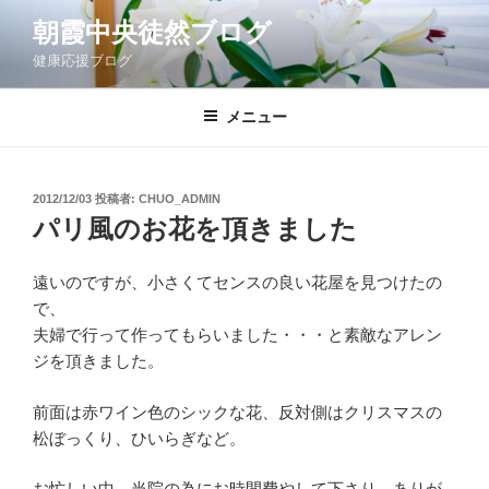
コ
朝霞中央徒然ブログ
ン
健康応援ブログ
テ
ン
ツ
メニュー
へ
ス
キ
投
2012/12/03
投稿者:
CHUO_ADMIN
稿
ッ
パリ風のお花を頂きました
日:
プ
遠いのですが、小さくてセンスの良い花屋を見つけたの
で、
夫婦で行って作ってもらいました・・・と素敵なアレン
ジを頂きました。
前面は赤ワイン色のシックな花、反対側はクリスマスの
松ぼっくり、ひいらぎなど。
お忙しい中、当院の為にお時間費やして下さり、ありが