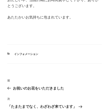
とうございます。
あたたかいお気持ちに包まれています。
カ
インフォメーション
テ
ゴ
リ
ー
投
前
前
稿
の
お祝いのお花をいただきました
ナ
投
ビ
稿
次
次
ゲ
の
「たまたまでなく、わざわざ来ています」