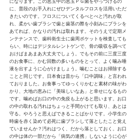
になります。この悪玉中の悪玉ＰＧ菌をやっつけるの
に、普段のお手入れにぜひデンタルフロスを活用いただ
きたいのです。フロスについてくるべとべと汚れが取
れ、柔かい歯ブラシで歯と歯茎の際を小刻みにブラシを
あてれば、かなりの汚れは取れます。そのうえで定期メ
ンテナンスで、歯科衛生士に歯周ポケットを検査しても
らい、時にはデジタルレントゲンで、骨の吸収を調べて
おけばまあまあ大丈夫でしょう。でもその前に三度三度
のお食事に、かむ回数の多いものをとって、よく噛み唾
液を出すように心がけましょう。噛むことはお掃除する
ことと同じです。日本食は昔から「口中調味」と言われ
ておりました。お食事ってゆっくりかむと素材の味がわ
かり、大地の恵みに「美味しいなあ」と幸せになるもの
です。噛めばお口の中の免疫も上がると思います。お口
の中の取れる汚れはちょっと手間かけても取り、あとは
守る。やろうと思えばできることばかりです。小学生の
時歯を赤く染めて必死に歯ブラシして落としたこと覚え
ていませんか？汚れはつく、だから落としておく。お口
の中は体の一部だから「病気の連携」しないように心が