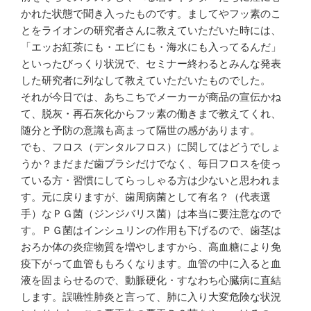
かれた状態で聞き入ったものです。ましてやフッ素のこ
とをライオンの研究者さんに教えていただいた時には、
「エッお紅茶にも・エビにも・海水にも入ってるんだ」
といったびっくり状況で、セミナー終わるとみんな発表
した研究者に列なして教えていただいたものでした。
それが今日では、あちこちでメーカーが商品の宣伝かね
て、脱灰・再石灰化からフッ素の働きまで教えてくれ、
随分と予防の意識も高まって隔世の感があります。
でも、フロス（デンタルフロス）に関してはどうでしょ
うか？まだまだ歯ブラシだけでなく、毎日フロスを使っ
ている方・習慣にしてらっしゃる方は少ないと思われま
す。元に戻りますが、歯周病菌として有名？（代表選
手）なＰＧ菌（ジンジバリス菌）は本当に要注意なので
す。ＰＧ菌はインシュリンの作用も下げるので、歯茎は
おろか体の炎症物質を増やしますから、高血糖により免
疫下がって血管ももろくなります。血管の中に入ると血
液を固まらせるので、動脈硬化・すなわち心臓病に直結
します。誤嚥性肺炎と言って、肺に入り大変危険な状況