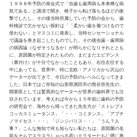
１９９８年予防の発会式で「虫歯も歯周病も本来稀な病
気である」と講演で聞き、椅子から転げ落ちるほどの衝
撃でしたし、その後当時所属していた予防の会から、歯
科検診で欠かせない探針は「「柔かい歯を傷つけるので
使わない」とマスコミに発表し、当時センセーショナル
で議論を巻き起こしたものでした。その後虫歯・歯周病
の病因論（なぜそうなるか）が明らかになりそれととも
に、原因菌が特定されたものの、まだまだエビデンス
（裏付け）が十分でなかったこともあり、右往左往する
中にあっても、世界中、特に北欧・アメリカから沢山の
データーが出てきて、今日の予防のレベルになってきま
した。日本ではご存知の山形県酒田市の熊谷崇先生の、
開業医としては驚異的なデーターが世界の歯科界でも注
目されています。考えれば今から１５年前に歯科の予防
の研究会で、海外から帰ってきた先生方が「ストレプト
コッカスミュータンス」「・・・コミタンス」「アプチ
ノマイセス・・・」「ジンジバリス・・」「うん？人
事？」こんな無知で何も知らない私たちは、原因菌の名
前をそらでスラスラしゃべる若いドクターたちに煙に巻