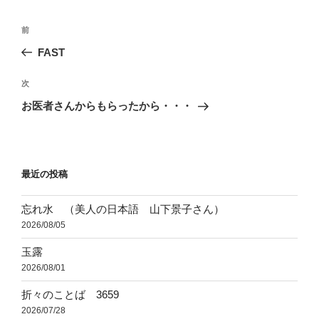
ー
投
前
前
稿
の
FAST
ナ
投
ビ
稿
次
次
ゲ
の
お医者さんからもらったから・・・
投
ー
稿
シ
ョ
最近の投稿
ン
忘れ水 （美人の日本語 山下景子さん）
2026/08/05
玉露
2026/08/01
折々のことば 3659
2026/07/28