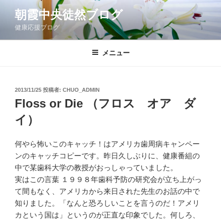
コ
朝霞中央徒然ブログ
ン
健康応援ブログ
テ
ン
ツ
メニュー
へ
ス
キ
投
2013/11/25
投稿者:
CHUO_ADMIN
稿
ッ
Floss or Die （フロス オア ダ
日:
プ
イ）
何やら怖いこのキャッチ！はアメリカ歯周病キャンペー
ンのキャッチコピーです。昨日久しぶりに、健康番組の
中で某歯科大学の教授がおっしゃっていました。
実はこの言葉 １９９８年歯科予防の研究会が立ち上がっ
て間もなく、アメリカから来日された先生のお話の中で
知りました。「なんと恐ろしいことを言うのだ！アメリ
カという国は」というのが正直な印象でした。何しろ、