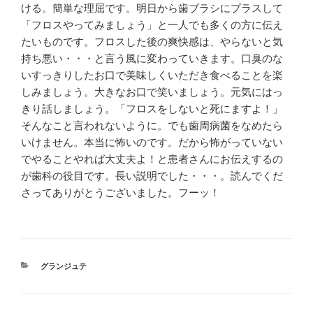
ける。簡単な理屈です。明日から歯ブラシにプラスして
「フロスやってみましょう」と一人でも多くの方に伝え
たいものです。フロスした後の爽快感は、やらないと気
持ち悪い・・・と言う風に変わっていきます。口臭のな
いすっきりしたお口で美味しくいただき食べることを楽
しみましょう。大きなお口で笑いましょう。元気にはっ
きり話しましょう。「フロスをしないと死にますよ！」
そんなこと言われないように。でも歯周病菌をなめたら
いけません。本当に怖いのです。だから怖がっていない
でやることやれば大丈夫よ！と患者さんにお伝えするの
が歯科の役目です。長い説明でした・・・。読んでくだ
さってありがとうございました。フーッ！
カ
グランジュテ
テ
ゴ
リ