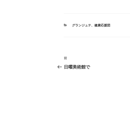
カ
グランジュテ
、
健康応援団
テ
ゴ
リ
ー
投
前
前
稿
の
日曜美術館で
投
ナ
稿
ビ
ゲ
ー
シ
ョ