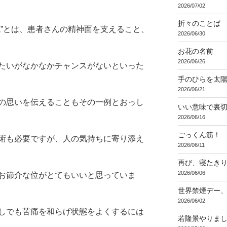
2026/07/02
折々のことば 3
境”とは、患者さんの精神面を支えること、
2026/06/30
お花の名前
2026/06/26
たいがなかなかチャンスがないといった
手のひらを太
2026/06/21
の思いを伝えることもその一例とおっし
いい意味で裏
2026/06/16
ごっくん筋！
術も必要ですが、人の気持ちに寄り添え
2026/06/11
再び、寝たき
2026/06/06
お節介な位がとてもいいと思っていま
世界禁煙デー
2026/06/02
しでも苦痛を和らげ状態をよくするには
若隆景やりま