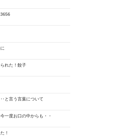
656
陽に
切られた！餃子
り‥と言う言葉について
、今一度お口の中からも・・
した！