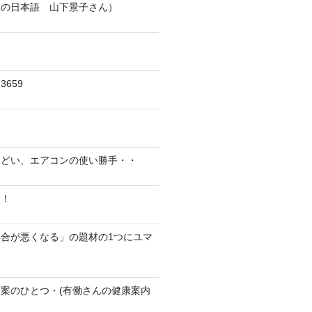
人の日本語 山下景子さん）
659
んどい、エアコンの使い勝手・・
に！
合が悪くなる」の題材の1つにユマ
案のひとつ・(有働さんの健康案内