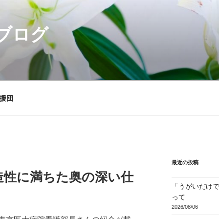
ブログ
援団
最近の投稿
造性に満ちた奥の深い仕
「うがいだけ
って
2026/08/06