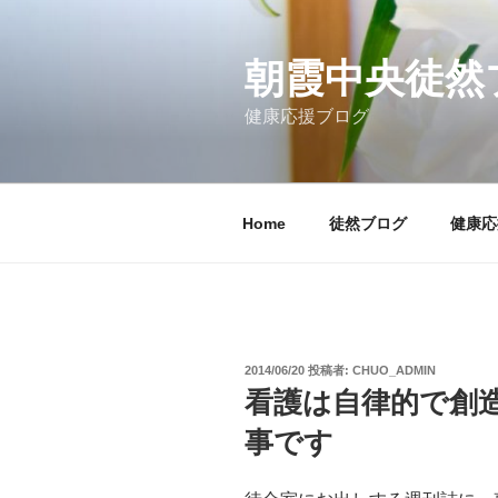
コ
ン
テ
朝霞中央徒然
ン
健康応援ブログ
ツ
へ
ス
キ
Home
徒然ブログ
健康応
ッ
プ
投
2014/06/20
投稿者:
CHUO_ADMIN
稿
看護は自律的で創
日:
事です