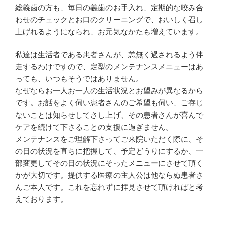
総義歯の方も、毎日の義歯のお手入れ、定期的な咬み合
わせのチェックとお口のクリーニングで、おいしく召し
上げれるようになられ、お元気なかたも増えています。
私達は生活者である患者さんが、恙無く過されるよう伴
走するわけですので、定型のメンテナンスメニューはあ
っても、いつもそうではありません。
なぜならお一人お一人の生活状況とお望みが異なるから
です。お話をよく伺い患者さんのご希望も伺い、ご存じ
ないことは知らせしてさし上げ、その患者さんが喜んで
ケアを続けて下さることの支援に過ぎません。
メンテナンスをご理解下さってご来院いただく際に、そ
の日の状況を直ちに把握して、予定どうりにするか、一
部変更してその日の状況にそったメニューにさせて頂く
かが大切です。提供する医療の主人公は他ならぬ患者さ
んご本人です。これを忘れずに拝見させて頂ければと考
えております。