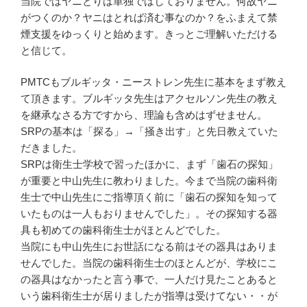
当院ではヤニとりは単独ではしておりません。何故ヤニ
がつくのか？ヤニはとれば済む事なのか？をふまえて禁
煙支援をゆっくりと始めます。きっとご理解いただける
と信じて。
PMTCもブルギッタ・ニーストレン先生に基本をまず教え
て頂きます。ブルギッタ先生はアクセルソン先生の教え
を継承なさる方ですから、理論も含めはずせません。
SRPの基本は「探る」→「掻き出す」と先日教えていた
だきました。
SRPは衛生士学校で習ったほかに、まず「歯石の探知」
が重要と中山先生に教わりました。今まで当院の歯科衛
生士で中山先生にご指導頂く前に「歯石の探知を知って
いたものは一人もおりませんでした」。その探知する器
具も初めての歯科衛生士がほとんどでした。
当院にも中山先生にお世話になる前はその器具はありま
せんでした。当院の歯科衛生士のほとんどが、学校にこ
の器具はなかったと言う事で、一人だけ見たことあると
いう歯科衛生士が居りましたが指導は受けてない・・が