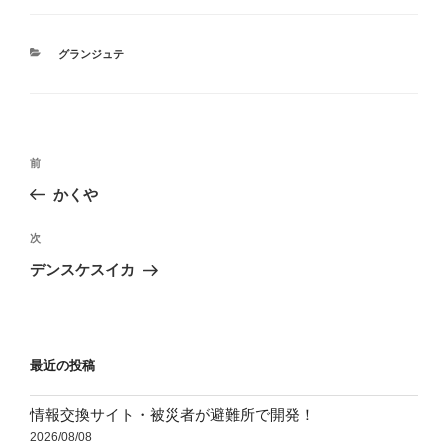
カ
グランジュテ
テ
ゴ
リ
ー
投
前
前
稿
の
かくや
ナ
投
ビ
稿
次
次
ゲ
の
デンスケスイカ
投
ー
稿
シ
ョ
最近の投稿
ン
情報交換サイト・被災者が避難所で開発！
2026/08/08