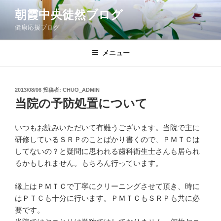
コ
朝霞中央徒然ブログ
ン
健康応援ブログ
テ
ン
ツ
メニュー
へ
ス
キ
投
2013/08/06
投稿者:
CHUO_ADMIN
稿
ッ
当院の予防処置について
日:
プ
いつもお読みいただいて有難うございます。当院で主に
研修しているＳＲＰのことばかり書くので、ＰＭＴＣは
してないの？と疑問に思われる歯科衛生士さんも居られ
るかもしれません。もちろん行っています。
縁上はＰＭＴＣで丁寧にクリーニングさせて頂き、時に
はＰＴＣも十分に行います。ＰＭＴＣもＳＲＰも共に必
要です。