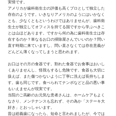
実情です。
アメリカが歯科衛生士の評価も高くプロとして独立した
存在のようです。いきなりアメリカのようにはいかなく
とも、少なくともというわけではありませんが、歯科衛
生士が独立してオフィスを持てる国ですから学ぶべきこ
とは山ほどあります。ですから何の為に歯科衛生士は存
在するのか？単なるお口の掃除屋さんでいいのか？問い
直す時期に来ていますし、問い直さなくては存在意義が
どんどん薄くなってしまうと思われます。
お口はその方の食器です。割れた食器でお食事はおいし
くありませんし、怪我もするし危険です。食器も大切に
扱えば、また傷つかないように丁寧に洗えば長持ちしま
す。歯も同じです。食べられてナンボなどと品の悪い事
もいえませんが現実です。
当院のご高齢のお元気な患者さんは、ホームケアもよく
なさり、メンテナンスも忘れず、その為か「ステーキ大
好き」とおっしゃいます。
昔は総義歯になったら、短命と言われましたが、今では