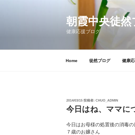
コ
ン
テ
朝霞中央徒然
ン
健康応援ブログ
ツ
へ
ス
キ
Home
徒然ブログ
健康応
ッ
プ
投
2014/03/15
投稿者:
CHUO_ADMIN
稿
今日はね、ママに
日:
今日はお母様の処置後の消毒の
７歳のお嬢さん