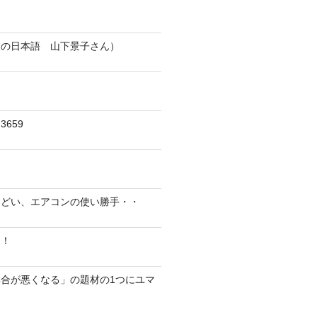
人の日本語 山下景子さん）
659
んどい、エアコンの使い勝手・・
に！
合が悪くなる」の題材の1つにユマ