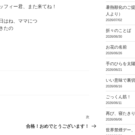
ッフィー君、また来てね！
暑熱順化のご提
人より）
2026/07/02
折々のことば 3
2026/06/30
お花の名前
2026/06/26
手のひらを太
2026/06/21
いい意味で裏
2026/06/16
ごっくん筋！
2026/06/11
再び、寝たき
次
次
2026/06/06
の
合格！おめでとうございます！
世界禁煙デー
投