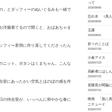
って
2026/08/06
の」とダッフィーのぬいぐるみも一緒で
忘れ水 （美
2026/08/05
お洋服着てるので聞くと、おばあちゃま
玉露
2026/08/01
折々のことば 3
ッフィー君用に作り直してくださったん
2026/07/28
小倉アイス
2026/07/20
のニット。ボタンはくまちゃん。こんな
高齢者にはし
2026/07/15
合室にあったかい空気とほのぼの感を作
若隆景が関脇
2026/07/12
映画 「急に具
日の待合室が、いっぺんに和やかな春に
ニテュード
2026/07/07