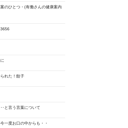
案のひとつ・(有働さんの健康案内
656
陽に
切られた！餃子
り‥と言う言葉について
、今一度お口の中からも・・