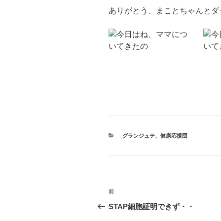
ありがとう、まことちゃんとダ
カ
グランジュテ
、
健康応援団
テ
ゴ
リ
ー
投
前
前
稿
の
STAP細胞証明できず・・
投