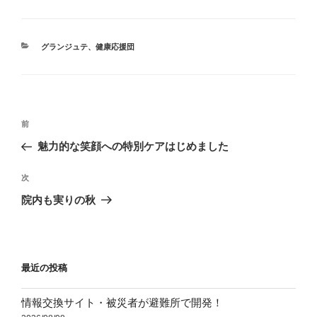
カ
グランジュテ
、
健康応援団
テ
ゴ
リ
ー
投
前
前
稿
の
魅力的な笑顔への特別ケアはじめました
ナ
投
ビ
稿
次
次
ゲ
の
院内も実りの秋
投
ー
稿
シ
ョ
最近の投稿
ン
情報交換サイト・被災者が避難所で開発！