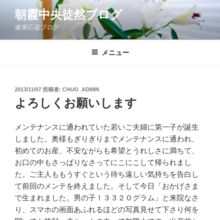
コ
朝霞中央徒然ブログ
ン
健康応援ブログ
テ
ン
ツ
メニュー
へ
ス
キ
投
2013/11/07
投稿者:
CHUO_ADMIN
稿
ッ
よろしくお願いします
日:
プ
メンテナンスに通われていた若いご夫婦に第一子が誕生
しました。奥様もぎりぎりまでメンテナンスに通われ、
初めてのお産、不安ながらも希望とうれしさに満ちて、
お口の中もさっぱりなさってにこにこして帰られまし
た。ご主人ももうすぐという待ち遠しい気持ちを告白し
て前回のメンテを終えました。そして今日「おかげさま
で生まれました。男の子！３３２０グラム」と来院なさ
り、スマホの画面あふれるほどの写真見せて下さり何を