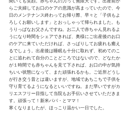
聞いても笑顔。赤ちゃんの力って無限大です。出産前か
らご夫婦してお口のケアの意識が高まっていたので、今
日のメンテナンス終わってお帰り際、早々と「子供もよ
ろしくお願いします」とおっしゃって帰られました。も
うりっぱなお父さんですね。お二人で赤ちゃん見れるよ
うになり時間をシェアできれば、奥様にご出産後のお口
のケアに来ていただければ、さっぱりしてお疲れも癒え
るでしょう。出産後は睡眠も十分に取れず、初めてのこ
とに追われて自分のことどころではないので、どなたか
が１時間でも赤ちゃんを見て下されば、お口の中が気持
ちいい状態になって、また頑張れるかも。ご近所どうし
が行き交う昔とは違いますが、地域であちこちで子供を
守り育てるようになるといいですね。まだ早いですがカ
リエスフリー目指して当院もお手伝いさせていただきま
す。頑張って！新米パパ・とママ！
寒くなりましたが、ほっこり温かい一日でした。