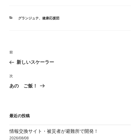
カ
グランジュテ
、
健康応援団
テ
ゴ
リ
ー
投
前
前
稿
の
新しいスケーラー
ナ
投
ビ
稿
次
次
ゲ
の
あの ご飯！
投
ー
稿
シ
ョ
最近の投稿
ン
情報交換サイト・被災者が避難所で開発！
2026/08/08