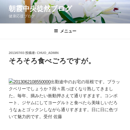
コ
朝霞中央徒然ブログ
ン
健康応援ブログ
テ
ン
ツ
メニュー
へ
ス
キ
投
2013/07/03
投稿者:
CHUO_ADMIN
稿
ッ
そろそろ食べごろですが。
日:
プ
出勤途中のお宅の垣根です。ブラッ
クベリーでしょうか？段々黒っぽくなり熟してきまし
た。毎年、摘みたい衝動押さえて通りすぎます。コンポ
ート、ジヤムにしてヨーグルトと食べたら美味しいだろ
うなぁとゴックンしながら通りすぎます。日に日に色づ
いて魅力的です。受付 佐藤