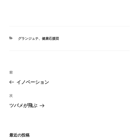
カ
グランジュテ
、
健康応援団
テ
ゴ
リ
ー
投
前
前
稿
の
イノベーション
ナ
投
ビ
稿
次
次
ゲ
の
ツバメが飛ぶ
投
ー
稿
シ
ョ
最近の投稿
ン