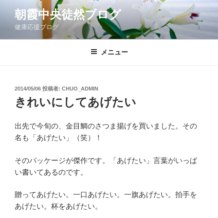
コ
朝霞中央徒然ブログ
ン
健康応援ブログ
テ
ン
ツ
メニュー
へ
ス
キ
投
2014/05/06
投稿者:
CHUO_ADMIN
稿
ッ
きれいにしてあげたい
日:
プ
出先で今旬の、金目鯛のさつま揚げを買いました。その
名も「あげたい」（笑）！
そのパッケージが傑作です。「あげたい」言葉がいっぱ
い書いてあるのです。
贈ってあげたい。一口あげたい。一旗あげたい。拍手を
あげたい。杯をあげたい。