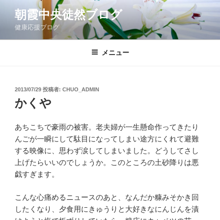
コ
朝霞中央徒然ブログ
ン
健康応援ブログ
テ
ン
ツ
メニュー
へ
ス
キ
投
2013/07/29
投稿者:
CHUO_ADMIN
稿
ッ
かくや
日:
プ
あちこちで豪雨の被害。老夫婦が一生懸命作ってきたり
んごが一瞬にして駄目になってしまい途方にくれて避難
する映像に、思わず涙してしまいました。どうしてさし
上げたらいいのでしょうか。このところの土砂降りは悪
戯すぎます。
こんな心痛めるニュースのあと、なんだか糠みそかき回
したくなり、夕食用にきゅうりと大好きなにんじんを漬