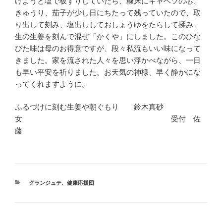
けようと塩で板ずりしていたら、糠床にキャベツの芯、
きゅうり、茄子が少し日にちたって残っていたので、取
り出して刻み、塩出ししておしょうゆをたらして揉み、
生の生姜を刻んで混ぜ「かくや」にしました。このひな
びた味は母のお得意ですが、段々私流もいい味になって
きました。家を流された人々を思い浮かべながら、一日
も早い平安を祈りました。お天気の神様、早く静かにな
ってくれますように。
ふるづけに刻む生姜や朝ぐもり 鈴木真砂
女 受付 佐
藤
カ
グランジュテ
、
健康応援団
テ
ゴ
リ
ー