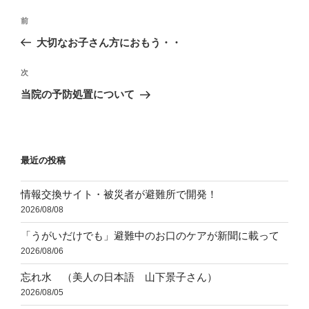
投
前
前
稿
の
大切なお子さん方におもう・・
ナ
投
ビ
稿
次
次
ゲ
の
当院の予防処置について
投
ー
稿
シ
ョ
最近の投稿
ン
情報交換サイト・被災者が避難所で開発！
2026/08/08
「うがいだけでも」避難中のお口のケアが新聞に載って
2026/08/06
忘れ水 （美人の日本語 山下景子さん）
2026/08/05