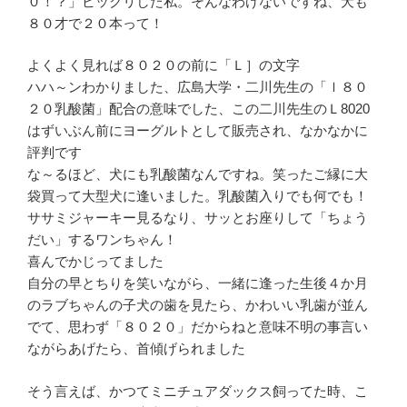
０！？」ビックリした私。そんなわけないですね、犬も
８０才で２０本って！
よくよく見れば８０２０の前に「Ｌ］の文字
ハハ～ンわかりました、広島大学・二川先生の「ｌ８０
２０乳酸菌」配合の意味でした、この二川先生のＬ8020
はずいぶん前にヨーグルトとして販売され、なかなかに
評判です
な～るほど、犬にも乳酸菌なんですね。笑ったご縁に大
袋買って大型犬に逢いました。乳酸菌入りでも何でも！
ササミジャーキー見るなり、サッとお座りして「ちょう
だい」するワンちゃん！
喜んでかじってました
自分の早とちりを笑いながら、一緒に逢った生後４か月
のラブちゃんの子犬の歯を見たら、かわいい乳歯が並ん
でて、思わず「８０２０」だからねと意味不明の事言い
ながらあげたら、首傾げられました
そう言えば、かつてミニチュアダックス飼ってた時、こ