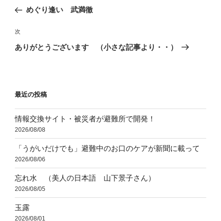
稿
の
めぐり逢い 武満徹
ナ
投
ビ
稿
次
次
ゲ
の
ありがとうございます （小さな記事より・・）
投
ー
稿
シ
ョ
最近の投稿
ン
情報交換サイト・被災者が避難所で開発！
2026/08/08
「うがいだけでも」避難中のお口のケアが新聞に載って
2026/08/06
忘れ水 （美人の日本語 山下景子さん）
2026/08/05
玉露
2026/08/01