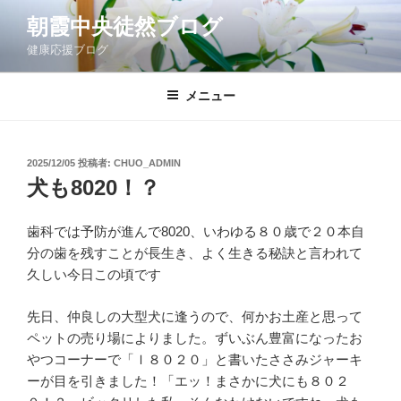
コ
朝霞中央徒然ブログ
ン
健康応援ブログ
テ
ン
ツ
メニュー
へ
ス
キ
投
2025/12/05
投稿者:
CHUO_ADMIN
稿
ッ
犬も8020！？
日:
プ
歯科では予防が進んで8020、いわゆる８０歳で２０本自
分の歯を残すことが長生き、よく生きる秘訣と言われて
久しい今日この頃です
先日、仲良しの大型犬に逢うので、何かお土産と思って
ペットの売り場によりました。ずいぶん豊富になったお
やつコーナーで「ｌ８０２０」と書いたささみジャーキ
ーが目を引きました！「エッ！まさかに犬にも８０２