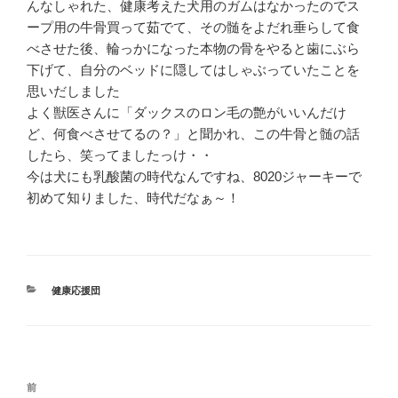
んなしゃれた、健康考えた犬用のガムはなかったのでス
ープ用の牛骨買って茹でて、その髄をよだれ垂らして食
べさせた後、輪っかになった本物の骨をやると歯にぶら
下げて、自分のベッドに隠してはしゃぶっていたことを
思いだしました
よく獣医さんに「ダックスのロン毛の艶がいいんだけ
ど、何食べさせてるの？」と聞かれ、この牛骨と髄の話
したら、笑ってましたっけ・・
今は犬にも乳酸菌の時代なんですね、8020ジャーキーで
初めて知りました、時代だなぁ～！
カ
健康応援団
テ
ゴ
リ
ー
投
前
前