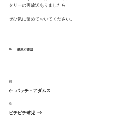
タリーの再放送ありましたら
ぜひ気に留めておいてください。
カ
健康応援団
テ
ゴ
リ
ー
投
前
前
稿
の
パッチ・アダムス
ナ
投
ビ
稿
次
次
ゲ
の
ピチピチ球児
投
ー
稿
シ