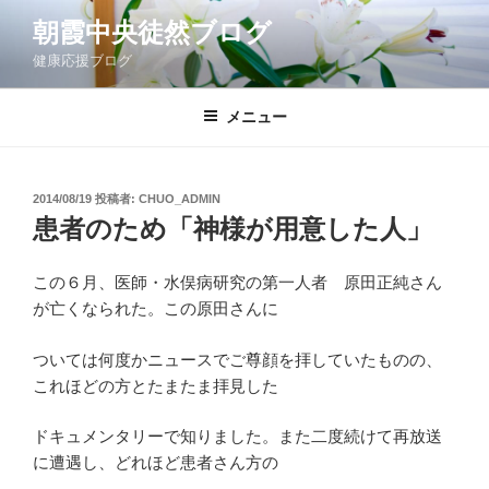
コ
朝霞中央徒然ブログ
ン
健康応援ブログ
テ
ン
ツ
メニュー
へ
ス
キ
投
2014/08/19
投稿者:
CHUO_ADMIN
稿
ッ
患者のため「神様が用意した人」
日:
プ
この６月、医師・水俣病研究の第一人者 原田正純さん
が亡くなられた。この原田さんに
ついては何度かニュースでご尊顔を拝していたものの、
これほどの方とたまたま拝見した
ドキュメンタリーで知りました。また二度続けて再放送
に遭遇し、どれほど患者さん方の