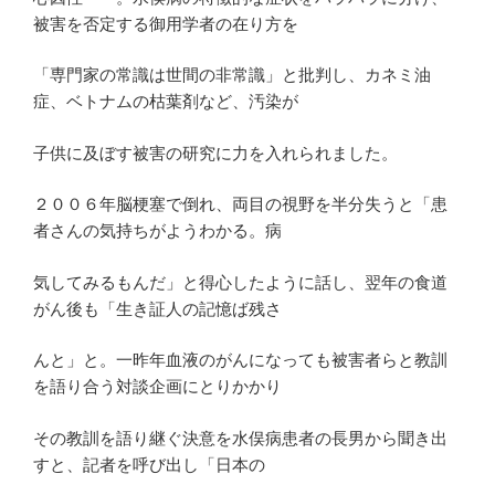
被害を否定する御用学者の在り方を
「専門家の常識は世間の非常識」と批判し、カネミ油
症、ベトナムの枯葉剤など、汚染が
子供に及ぼす被害の研究に力を入れられました。
２００６年脳梗塞で倒れ、両目の視野を半分失うと「患
者さんの気持ちがようわかる。病
気してみるもんだ」と得心したように話し、翌年の食道
がん後も「生き証人の記憶ば残さ
んと」と。一昨年血液のがんになっても被害者らと教訓
を語り合う対談企画にとりかかり
その教訓を語り継ぐ決意を水俣病患者の長男から聞き出
すと、記者を呼び出し「日本の