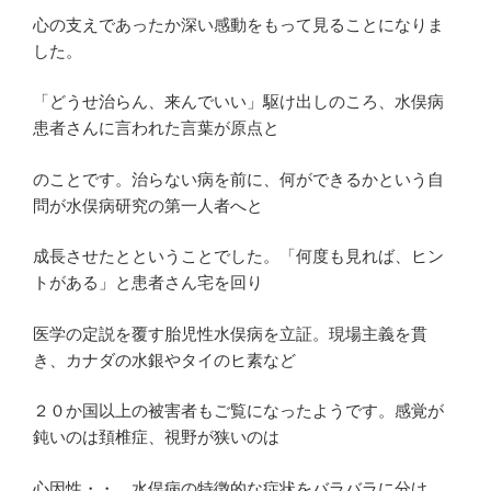
心の支えであったか深い感動をもって見ることになりま
した。
「どうせ治らん、来んでいい」駆け出しのころ、水俣病
患者さんに言われた言葉が原点と
のことです。治らない病を前に、何ができるかという自
問が水俣病研究の第一人者へと
成長させたとということでした。「何度も見れば、ヒン
トがある」と患者さん宅を回り
医学の定説を覆す胎児性水俣病を立証。現場主義を貫
き、カナダの水銀やタイのヒ素など
２０か国以上の被害者もご覧になったようです。感覚が
鈍いのは頚椎症、視野が狭いのは
心因性・・。水俣病の特徴的な症状をバラバラに分け、