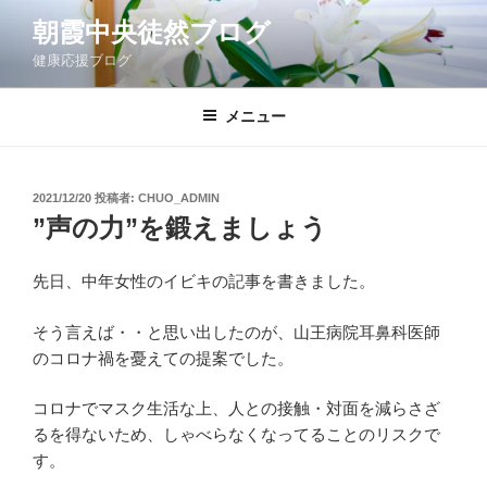
コ
朝霞中央徒然ブログ
ン
健康応援ブログ
テ
ン
ツ
メニュー
へ
ス
キ
投
2021/12/20
投稿者:
CHUO_ADMIN
稿
ッ
”声の力”を鍛えましょう
日:
プ
先日、中年女性のイビキの記事を書きました。
そう言えば・・と思い出したのが、山王病院耳鼻科医師
のコロナ禍を憂えての提案でした。
コロナでマスク生活な上、人との接触・対面を減らさざ
るを得ないため、しゃべらなくなってることのリスクで
す。