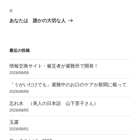
ナ
投
ビ
稿
次
次
ゲ
の
あなたは 誰かの大切な人
投
ー
稿
シ
ョ
最近の投稿
ン
情報交換サイト・被災者が避難所で開発！
2026/08/08
「うがいだけでも」避難中のお口のケアが新聞に載って
2026/08/06
忘れ水 （美人の日本語 山下景子さん）
2026/08/05
玉露
2026/08/01