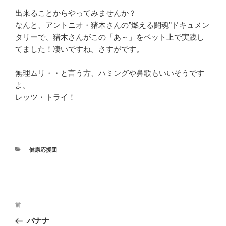
出来ることからやってみませんか？
なんと、アントニオ・猪木さんの”燃える闘魂”ドキュメン
タリーで、猪木さんがこの「あ～」をベット上で実践し
てました！凄いですね。さすがです。
無理ムリ・・と言う方、ハミングや鼻歌もいいそうです
よ。
レッツ・トライ！
カ
健康応援団
テ
ゴ
リ
ー
投
前
前
稿
の
バナナ