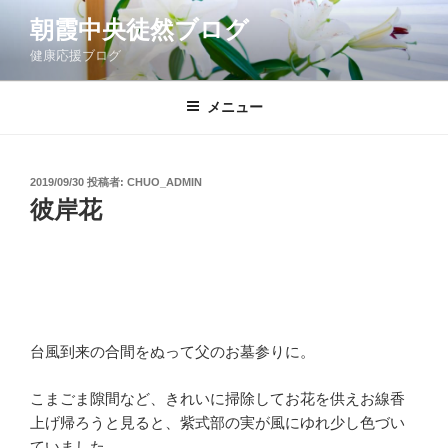
コ
朝霞中央徒然ブログ
ン
健康応援ブログ
テ
ン
ツ
メニュー
へ
ス
キ
投
2019/09/30
投稿者:
CHUO_ADMIN
稿
ッ
彼岸花
日:
プ
台風到来の合間をぬって父のお墓参りに。
こまごま隙間など、きれいに掃除してお花を供えお線香
上げ帰ろうと見ると、紫式部の実が風にゆれ少し色づい
ていました。