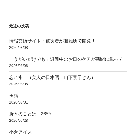
投
ー
稿
シ
ョ
最近の投稿
ン
情報交換サイト・被災者が避難所で開発！
2026/08/08
「うがいだけでも」避難中のお口のケアが新聞に載って
2026/08/06
忘れ水 （美人の日本語 山下景子さん）
2026/08/05
玉露
2026/08/01
折々のことば 3659
2026/07/28
小倉アイス