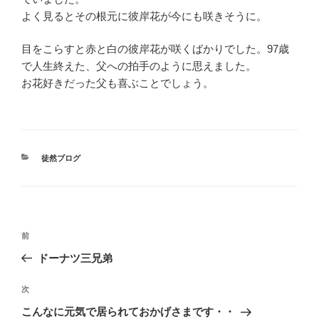
よく見るとその根元に彼岸花が今にも咲きそうに。
目をこらすと赤と白の彼岸花が咲くばかりでした。97歳
で人生終えた、父への拍手のように思えました。
お花好きだった父も喜ぶことでしょう。
カ
徒然ブログ
テ
ゴ
リ
ー
投
前
前
稿
の
ドーナツ三兄弟
ナ
投
ビ
稿
次
次
ゲ
の
こんなに元気で居られておかげさまです・・