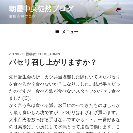
コ
朝霞中央徒然ブログ
ン
健康応援ブログ
テ
ン
ツ
メニュー
へ
ス
キ
投
2017/05/21
投稿者:
CHUO_ADMIN
稿
ッ
パセリ召し上がりますか？
日:
プ
先日誕生会の折、カツ弁当堪能した際付いてきたパセリ
を食べるか？食べないか？になりました。結局半々だっ
たのですが、食べる派が食べないスタッフのパセリ食べ
ました(笑)。
かく言う私は食べる派。お皿にのってきたものはしっか
り頂く食いしん坊ですが、パセリはわざわざ買います。
大束百円を放っぽる手はないですから・・。一番好きな
のは素揚げ。小房にして水気とって適温で揚げます。こ