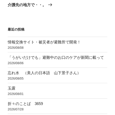
ゲ
の
介護先の地方で・・。
投
ー
稿
シ
ョ
最近の投稿
ン
情報交換サイト・被災者が避難所で開発！
2026/08/08
「うがいだけでも」避難中のお口のケアが新聞に載って
2026/08/06
忘れ水 （美人の日本語 山下景子さん）
2026/08/05
玉露
2026/08/01
折々のことば 3659
2026/07/28