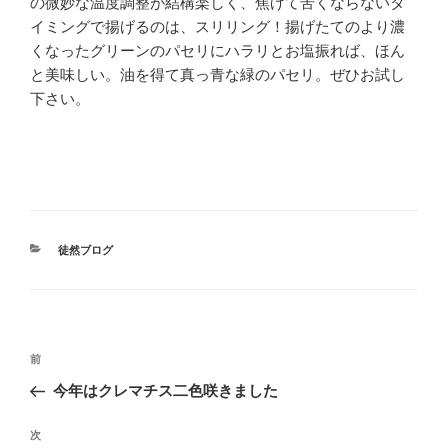
の微妙な温度調整が結構楽しく、焦げて苦くならないタ
イミングで揚げるのは、スリリング！揚げたてのより濃
くなったグリーンのパセリにハラリとお塩振れば、ほん
と美味しい。油を得て真っ青な緑のパセリ。ぜひお試し
下さい。
カ
徒然ブログ
テ
ゴ
リ
ー
投
前
前
稿
の
今年はクレマチス二色咲きました
ナ
投
ビ
稿
次
次