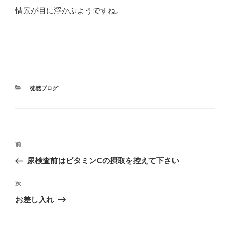
情景が目に浮かぶようですね。
カ
徒然ブログ
テ
ゴ
リ
ー
投
前
前
稿
の
尿検査前はビタミンCの摂取を控えて下さい
ナ
投
ビ
稿
次
次
ゲ
の
お差し入れ
投
ー
稿
シ