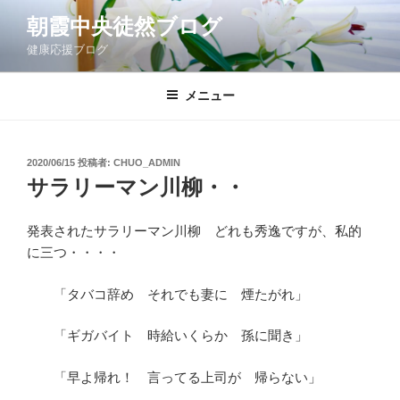
コ
朝霞中央徒然ブログ
ン
健康応援ブログ
テ
ン
ツ
メニュー
へ
ス
キ
投
2020/06/15
投稿者:
CHUO_ADMIN
稿
ッ
サラリーマン川柳・・
日:
プ
発表されたサラリーマン川柳 どれも秀逸ですが、私的
に三つ・・・・
「タバコ辞め それでも妻に 煙たがれ」
「ギガバイト 時給いくらか 孫に聞き」
「早よ帰れ！ 言ってる上司が 帰らない」