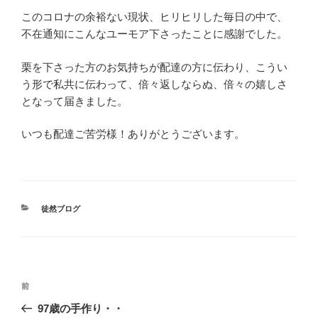
このコロナの余裕ない現状、ヒリヒリした毎日の中で、
不在通知にこんなユーモア下さったことに感謝でした。
栗を下さった方のお気持ちが配達の方に伝わり、こうい
う形で私共に伝わって、倍々返しならぬ、倍々の嬉しさ
となって届きました。
いつも配達ご苦労様！ありがとうございます。
カ
徒然ブログ
テ
ゴ
リ
ー
投
前
前
稿
の
97歳の手作り・・
ナ