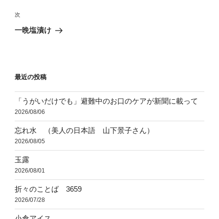
投
ビ
稿
次
次
ゲ
の
一晩塩漬け
投
ー
稿
シ
ョ
最近の投稿
ン
「うがいだけでも」避難中のお口のケアが新聞に載って
2026/08/06
忘れ水 （美人の日本語 山下景子さん）
2026/08/05
玉露
2026/08/01
折々のことば 3659
2026/07/28
小倉アイス