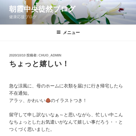
コ
朝霞中央徒然ブログ
ン
健康応援ブログ
テ
ン
ツ
メニュー
へ
ス
キ
投
2020/10/10
投稿者:
CHUO_ADMIN
稿
ッ
ちょっと嬉しい！
日:
プ
急な涼風に、母のホームに衣類を届けに行き帰宅したら
不在通知。
アラッ、かわいい
のイラストつき！
留守して申し訳ないなぁ～と思いながら、忙しい中こん
なちょっとしたお気遣いがなんて嬉しい事だろう・・と
つくづく思いました。