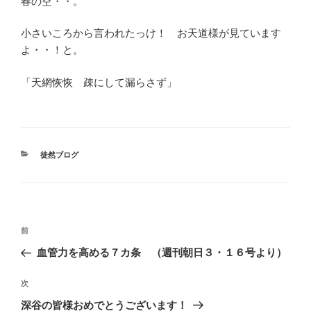
春の空・・。
小さいころから言われたっけ！ お天道様が見ています
よ・・！と。
「天網恢恢 疎にして漏らさず」
カ
徒然ブログ
テ
ゴ
リ
ー
投
前
前
稿
の
血管力を高める７カ条 （週刊朝日３・１６号より）
ナ
投
ビ
稿
次
次
ゲ
の
深谷の皆様おめでとうございます！