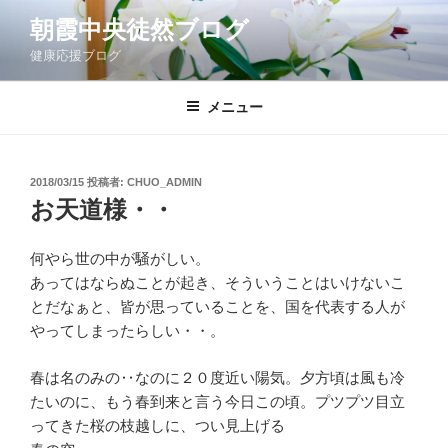
コ
朝霞中央徒然ブログ
ン
健康応援ブログ
テ
ン
ツ
メニュー
へ
ス
キ
投
2018/03/15
投稿者:
CHUO_ADMIN
稿
ッ
お天道様・・
日:
プ
何やら世の中が騒がしい。
あってはならぬことが起き、そういうことはいけないこ
とだなぁと、皆が思っていることを、国を代表する人が
やってしまったらしい・・。
春は名のみの‥なのに２０度近い陽気。夕方頃は風も冷
たいのに、もう春到来と言う今日この頃。プツプツ目立
ってきた桜の枝越しに、つい見上げる