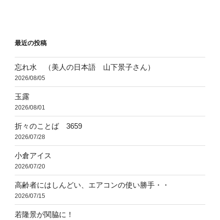
投
ー
稿
シ
ョ
最近の投稿
ン
忘れ水 （美人の日本語 山下景子さん）
2026/08/05
玉露
2026/08/01
折々のことば 3659
2026/07/28
小倉アイス
2026/07/20
高齢者にはしんどい、エアコンの使い勝手・・
2026/07/15
若隆景が関脇に！