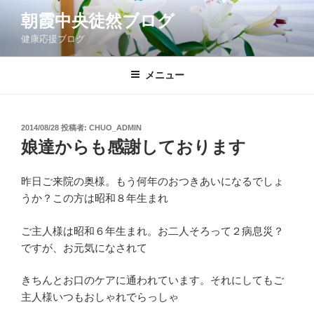
コ
朝霞中央徒然ブログ
ン
健康応援ブログ
テ
ン
ツ
メニュー
へ
ス
キ
投
2014/08/28
投稿者:
CHUO_ADMIN
稿
ッ
娘達からも感謝しております
日:
プ
昨日ご来院の奥様。もう何年のおつきあいになるでしょ
うか？この方は昭和８年生まれ
ご主人様は昭和６年生まれ。お二人そろって２病息災？
ですが、お元気になされて
きちんとお口のケアに通われています。それにしてもご
主人様いつもおしゃれでらっしゃ