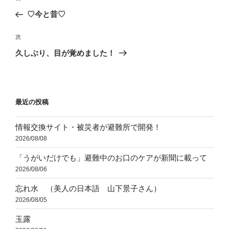
稿
の
♡今と昔♡
ナ
投
ビ
稿
次
次
ゲ
の
久しぶり、目が覚めました！
投
ー
稿
シ
ョ
最近の投稿
ン
情報交換サイト・被災者が避難所で開発！
2026/08/08
「うがいだけでも」避難中のお口のケアが新聞に載って
2026/08/06
忘れ水 （美人の日本語 山下景子さん）
2026/08/05
玉露