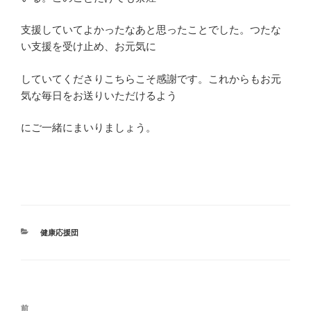
支援していてよかったなあと思ったことでした。つたな
い支援を受け止め、お元気に
していてくださりこちらこそ感謝です。これからもお元
気な毎日をお送りいただけるよう
にご一緒にまいりましょう。
カ
健康応援団
テ
ゴ
リ
ー
投
前
前